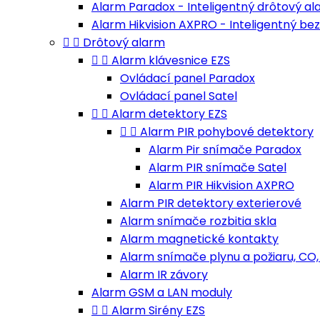
Alarm Paradox - Inteligentný drôtový a
Alarm Hikvision AXPRO - Inteligentný b


Drôtový alarm


Alarm klávesnice EZS
Ovládací panel Paradox
Ovládací panel Satel


Alarm detektory EZS


Alarm PIR pohybové detektory
Alarm Pir snímače Paradox
Alarm PIR snímače Satel
Alarm PIR Hikvision AXPRO
Alarm PIR detektory exterierové
Alarm snímače rozbitia skla
Alarm magnetické kontakty
Alarm snímače plynu a požiaru, CO,
Alarm IR závory
Alarm GSM a LAN moduly


Alarm Sirény EZS