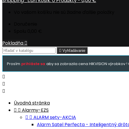
shopping_cart
Košík:
0
Produkty - 0,00 €
Vo vašom košíku nie sú žiadne ďalšie položky
Doručenie
Spolu
0,00 €
Pokladňa


Vyhľadávanie
Prosím
prihláste sa
aby sa zobrazila cena HIKVISION výrobkov ! 



Úvodná stránka


Alarmy-EZS


ALARM sety-AKCIA
Alarm Satel Perfecta - Inteligentný drô