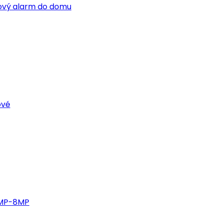
tový alarm do domu
ové
4MP-8MP