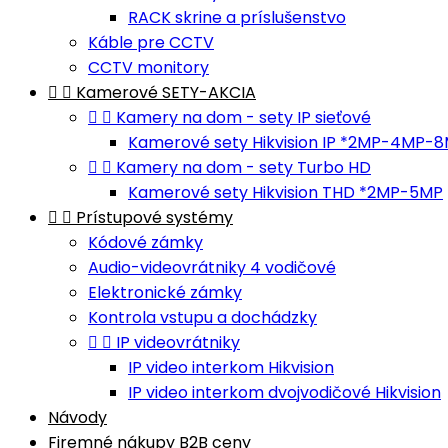
RACK skrine a príslušenstvo
Káble pre CCTV
CCTV monitory


Kamerové SETY-AKCIA


Kamery na dom - sety IP sieťové
Kamerové sety Hikvision IP *2MP-4MP-


Kamery na dom - sety Turbo HD
Kamerové sety Hikvision THD *2MP-5MP


Prístupové systémy
Kódové zámky
Audio-videovrátniky 4 vodičové
Elektronické zámky
Kontrola vstupu a dochádzky


IP videovrátniky
IP video interkom Hikvision
IP video interkom dvojvodičové Hikvision
Návody
Firemné nákupy B2B ceny