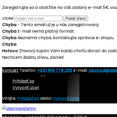
Zaregistrujte sa a obdržíte na Váš zadaný e-mail 5€ vo
close
Chyba
- Tento email už je u nás zaregistrovaný.
Chyba
E-mail nemá platný formát.
Chyba
Neznámá chyba, kontaktujte správce e-shopu.
Chyba
Hotovo
Zľavový kupón Vám každú chvíľu dorazí do zad
Nechcem žiadnu zľavu, zavrieť.
Kontakt
Telefón:
+421 918 779 255
E-mail:
obchod@ala
Prihlásiť sa
Vytvoriť účet
Vitajte,
Prihlásiť sa
alebo
Vytvoriť účet