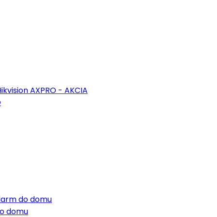
ikvision AXPRO - AKCIA
O
 alarm do domu
do domu