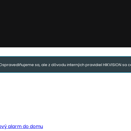
Ospravedlňujeme sa, ale z dôvodu interných pravidiel HIKVISION sa ce
tový alarm do domu