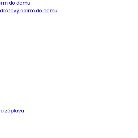
larm do domu
ezdrôtový alarm do domu
 a záplava