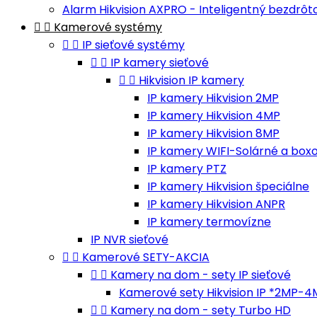
Alarm Hikvision AXPRO - Inteligentný bezdrô


Kamerové systémy


IP sieťové systémy


IP kamery sieťové


Hikvision IP kamery
IP kamery Hikvision 2MP
IP kamery Hikvision 4MP
IP kamery Hikvision 8MP
IP kamery WIFI-Solárné a box
IP kamery PTZ
IP kamery Hikvision špeciálne
IP kamery Hikvision ANPR
IP kamery termovízne
IP NVR sieťové


Kamerové SETY-AKCIA


Kamery na dom - sety IP sieťové
Kamerové sety Hikvision IP *2MP-


Kamery na dom - sety Turbo HD