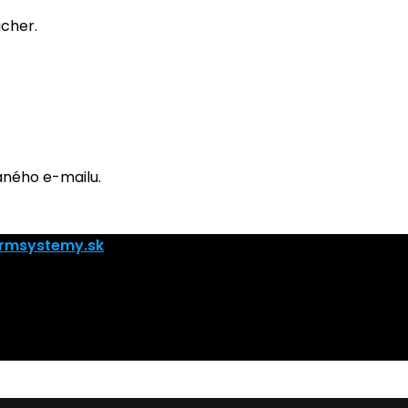
ucher.
aného e-mailu.
rmsystemy.sk