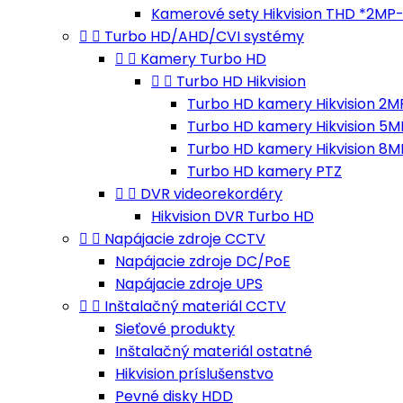
Kamerové sety Hikvision THD *2MP


Turbo HD/AHD/CVI systémy


Kamery Turbo HD


Turbo HD Hikvision
Turbo HD kamery Hikvision 2M
Turbo HD kamery Hikvision 5M
Turbo HD kamery Hikvision 8M
Turbo HD kamery PTZ


DVR videorekordéry
Hikvision DVR Turbo HD


Napájacie zdroje CCTV
Napájacie zdroje DC/PoE
Napájacie zdroje UPS


Inštalačný materiál CCTV
Sieťové produkty
Inštalačný materiál ostatné
Hikvision príslušenstvo
Pevné disky HDD