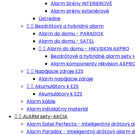
Alarm Sirény INTERIEROVÉ
Alarm sirény exteriérové
Ústredne


Bezdrôtový a hybridný alarm
Alarm do domu - PARADOX
Alarm do domu - SATEL


Alarm do domu - HIKVISION AXPRO
Bezdrôtové a hybridné alarm sety H
Alarm komponenty Hikvision AXPR


Napájacie zdroje EZS
Alarm napájacie zdroje


Akumulátory k EZS
Akumulátory k EZS
Alarm káble
Alarm inštalačný materiál


ALARM sety-AKCIA
Alarm Satel Perfecta - Inteligentný drôtový
Alarm Paradox - Inteligentný drôtový alarm 