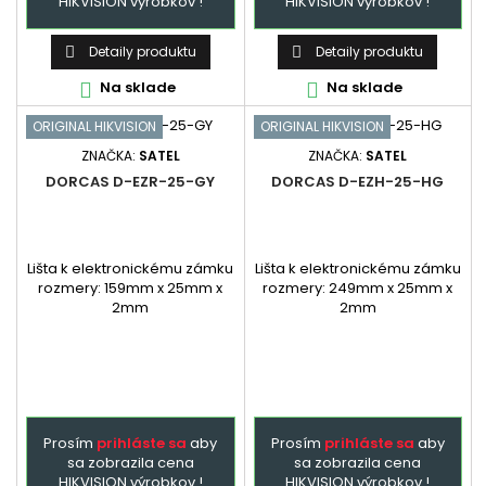
HIKVISION výrobkov !
HIKVISION výrobkov !
Detaily produktu
Detaily produktu


Na sklade
Na sklade


ORIGINAL HIKVISION
ORIGINAL HIKVISION
ZNAČKA:
SATEL
ZNAČKA:
SATEL
DORCAS D-EZR-25-GY
DORCAS D-EZH-25-HG
Lišta k elektronickému zámku
Lišta k elektronickému zámku
rozmery: 159mm x 25mm x
rozmery: 249mm x 25mm x
2mm
2mm
Prosím
prihláste sa
aby
Prosím
prihláste sa
aby
sa zobrazila cena
sa zobrazila cena
HIKVISION výrobkov !
HIKVISION výrobkov !