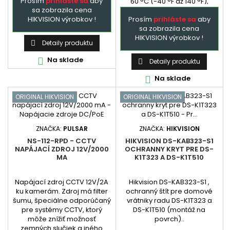
Prosím
prihláste sa
aby
60 °C (-40 °F až 140 °F),
sa zobrazila cena
Pracovná vlhkosť10 % až 95 %
Prosím
prihláste sa
aby
HIKVISION výrobkov !
(bez kondenzácie),
sa zobrazila cena
Rozmery (Š × V × H)194,49
HIKVISION výrobkov !
mm × 84,62 mm × 47 mm
Detaily produktu

(7,66„ × 3,33“ × 1,85"),
MateriálPC...
Na sklade

Detaily produktu

Na sklade

ORIGINAL HIKVISION
ORIGINAL HIKVISION
ZNAČKA:
PULSAR
ZNAČKA:
HIKVISION
NS-112-RPD - CCTV
HIKVISION DS-KAB323-S1
NAPÁJACÍ ZDROJ 12V/2000
OCHRANNY KRYT PRE DS-
MA
K1T323 A DS-K1T510
Napájací zdroj CCTV 12V/2A
Hikvision DS-KAB323-S1 ,
ku kamerám. Zdroj má filter
ochranný štít pre domové
šumu, špeciálne odporúčaný
vrátniky radu DS-K1T323 a
pre systémy CCTV, ktorý
DS-K1T510 (montáž na
môže znížiť možnosť
povrch)..
zemných slučiek a iného