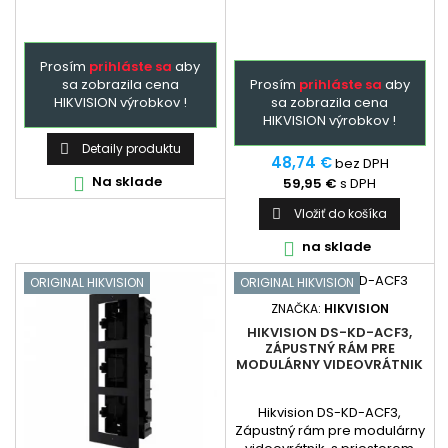
Prosím
prihláste sa
aby
sa zobrazila cena
Prosím
prihláste sa
aby
HIKVISION výrobkov !
sa zobrazila cena
HIKVISION výrobkov !
Detaily produktu

48,74 €
bez DPH
Na sklade

59,95 €
s DPH
Vložiť do košíka

na sklade

ORIGINAL HIKVISION
ORIGINAL HIKVISION
ZNAČKA:
HIKVISION
HIKVISION DS-KD-ACF3,
ZÁPUSTNÝ RÁM PRE
MODULÁRNY VIDEOVRÁTNIK
Hikvision DS-KD-ACF3,
Zápustný rám pre modulárny