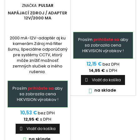
ZNAČKA:
PULSAR
NAPÁJACÍ ZDROJ / ADAPTER
12V/2000 MA
2000 mA-12V-adaptér aj ku
Prosím
prihláste sa
aby
kamerám.Zdroj má filter
sa zobrazila cena
šumu, špeciálne odporúčaný
HIKVISION výrobkov !
pre systémy CCTV, ktorý
môže znížiť možnosť
12,15 €
bez DPH
zemných slučiek a iného
14,95 €
s DPH
rušenia.
Vložiť do košíka

Prosím
prihláste sa
aby
na sklade

sa zobrazila cena
HIKVISION výrobkov !
10,53 €
bez DPH
12,95 €
s DPH
Vložiť do košíka

na sklade
