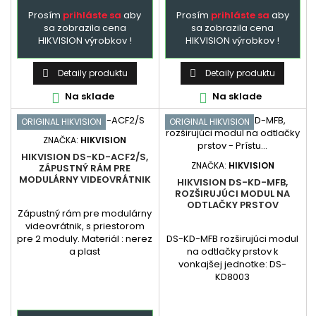
Prosím
prihláste sa
aby
Prosím
prihláste sa
aby
sa zobrazila cena
sa zobrazila cena
HIKVISION výrobkov !
HIKVISION výrobkov !
Detaily produktu
Detaily produktu


Na sklade
Na sklade


ORIGINAL HIKVISION
ORIGINAL HIKVISION
ZNAČKA:
HIKVISION
HIKVISION DS-KD-ACF2/S,
ZNAČKA:
HIKVISION
ZÁPUSTNÝ RÁM PRE
MODULÁRNY VIDEOVRÁTNIK
HIKVISION DS-KD-MFB,
ROZŠIRUJÚCI MODUL NA
ODTLAČKY PRSTOV
Zápustný rám pre modulárny
videovrátnik, s priestorom
DS-KD-MFB rozširujúci modul
pre 2 moduly. Materiál : nerez
na odtlačky prstov k
a plast
vonkajšej jednotke: DS-
KD8003