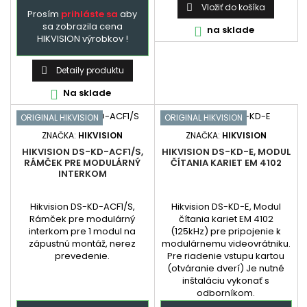
Vložiť do košíka

Prosím
prihláste sa
aby
sa zobrazila cena
na sklade

HIKVISION výrobkov !
Detaily produktu

Na sklade

ORIGINAL HIKVISION
ORIGINAL HIKVISION
ZNAČKA:
HIKVISION
ZNAČKA:
HIKVISION
HIKVISION DS-KD-ACF1/S,
HIKVISION DS-KD-E, MODUL
RÁMČEK PRE MODULÁRNÝ
ČÍTANIA KARIET EM 4102
INTERKOM
Hikvision DS-KD-ACF1/S,
Hikvision DS-KD-E, Modul
Rámček pre modulárný
čítania kariet EM 4102
interkom pre 1 modul na
(125kHz) pre pripojenie k
zápustnú montáž, nerez
modulárnemu videovrátniku.
prevedenie.
Pre riadenie vstupu kartou
(otváranie dverí) Je nutné
inštaláciu vykonať s
odborníkom.