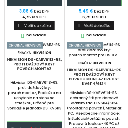
3,86 €
5,49 €
bez DPH
bez DPH
4,75 €
s DPH
6,75 €
s DPH
Vložiť do košíka
Vložiť do košíka


na sklade
na sklade


ORIGINAL HIKVISION
ORIGINAL HIKVISION
ZNAČKA:
HIKVISION
HIKVISION DS-KABV6113-RS,
ZNAČKA:
HIKVISION
PROTI DAŽDOVÝ KRYT
POVRCH.MONTAZ
HIKVISION DS-KABV6114-RS
PROTI DAŽDOVÝ KRYT
POVRCH.MONTAZ PRE DS-
Hikvision DS-KABV6113-RS,
KV6114/6124
proti daždový kryt
Hikvision DS-KABV6114-RS ,
povrch.montaz, Podložka na
ochranný štít pre domové
uchytenie na stenu so
vrátniky radu KV6114/6124
strieškou, určená pre
(montáž na povrch), Materiál:
vonkajšie jednotky DS-KV6113
PC, Všeobecné informácie:
InštaláciaMontáž na povrch,
Pracovná teplota-40 °C až