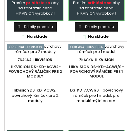
Prosím
prihláste sa
aby
Prosím
prihláste sa
aby
sa zobrazila cena
sa zobrazila cena
HIKVISION výrobkov !
HIKVISION výrobkov !
Detaily produktu
Detaily produktu


Na sklade
Na sklade


ORIGINAL HIKVISION
ORIGINAL HIKVISION
ZNAČKA:
HIKVISION
ZNAČKA:
HIKVISION
HIKVISION DS-KD-ACW2-
HIKVISION DS-KD-ACW1/S-
POVRCHOVÝ RÁMČEK PRE 2
POVRCHOVÝ RÁMČEK PRE 1
MODULY
MODUL
Hikvision DS-KD-ACW2-
DS-KD-ACW1/S - povrchový
povrchový rámček pre 2
rámček pre 1 modul, pre
moduly
modulárný interkom.