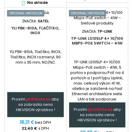
Na sklade

ORIGINAL HIKVISION
ORIGINAL HIKVISION
ZNAČKA:
SATEL
YLI PBK-810A, TLAČÍTKO,
ZNAČKA:
TP-LINK
INOX
TP-LINK LS105LP 4× 10/100
MBPS-POE SWITCH - 41W
YLI PBK-810A, Tlačítko, INOX,
Tlačítko, INOX rozmeryl; 90
TP-LINK LS105LP 4× 10/100
mm x 35 mm; NO/NC
Mbps-PoE switch - 41W, 5
portov s podporou PoE na 4
portoch a 1 port typu Uplink,
max. celkový výkon 41 W,
všetko je založené na Fast
Ethernet architektúre siete
Prosím
prihláste sa
aby
LAN a tak podporuje
sa zobrazila cena
prenosovú rýchlosť 10/100
Prosím
prihláste sa
aby
HIKVISION výrobkov !
Mbps. Automaticky detekuje
sa zobrazila cena
a napája zariadenia
HIKVISION výrobkov !
podporujúce PoE normu
18,21 €
bez DPH
802.3af / at (max.8,5W / port)
22,40 €
s DPH
a to na portoch 1 až 4,...