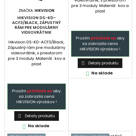
videovrátnik, s priestorom
pre 3 moduly. Materiál : kov a
ZNAČKA:
HIKVISION
plast
HIKVISION DS-KD-
ACF3/BLACK, ZÁPUSTNÝ
RÁM PRE MODULÁRNY
VIDEOVRÁTNIK
Prosím
prihláste sa
aby
Hikvision DS-KD-ACF3/Black,
sa zobrazila cena
Zápustný rám pre modulárny
HIKVISION výrobkov !
videovrátnik, s priestorom
pre 3 moduly. Materiál : kov a
Detaily produktu

plast
Na sklade

Prosím
prihláste sa
aby
sa zobrazila cena
HIKVISION výrobkov !
Detaily produktu

Na sklade
