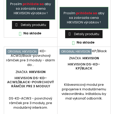
Prosím
prihláste sa
aby
sa zobrazila cena
Prosím
prihláste sa
aby
HIKVISION výrobkov !
sa zobrazila cena
HIKVISION výrobkov !
Detaily produktu

Na sklade

Detaily produktu

Na sklade

ORIGINAL HIKVISION
ORIGINAL HIKVISION
ZNAČKA:
HIKVISION
HIKVISION DS-KD-
KP/BLACK
ZNAČKA:
HIKVISION
HIKVISION DS-KD-
ACW3/BLACK-POVRCHOVÝ
Klávesnicový modul pre
RÁMČEK PRE 3 MODULY
pripojenie k modulárnemu
videovrátniku. Inštaláciu by
DS-KD-ACW3 - povrchový
mal vykonať odborník.
rámček pre 3 moduly, pre
modulárný interkom.