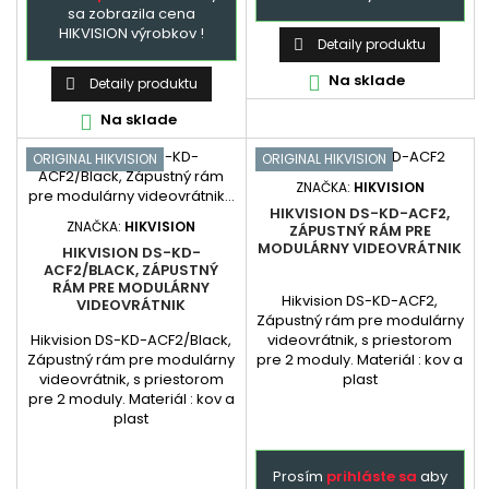
sa zobrazila cena
HIKVISION výrobkov !
Detaily produktu

Na sklade

Detaily produktu

Na sklade

ORIGINAL HIKVISION
ORIGINAL HIKVISION
ZNAČKA:
HIKVISION
HIKVISION DS-KD-ACF2,
ZNAČKA:
HIKVISION
ZÁPUSTNÝ RÁM PRE
MODULÁRNY VIDEOVRÁTNIK
HIKVISION DS-KD-
ACF2/BLACK, ZÁPUSTNÝ
RÁM PRE MODULÁRNY
Hikvision DS-KD-ACF2,
VIDEOVRÁTNIK
Zápustný rám pre modulárny
Hikvision DS-KD-ACF2/Black,
videovrátnik, s priestorom
Zápustný rám pre modulárny
pre 2 moduly. Materiál : kov a
videovrátnik, s priestorom
plast
pre 2 moduly. Materiál : kov a
plast
Prosím
prihláste sa
aby