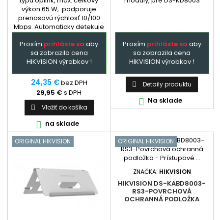
typu Uplink, max. celkový
moduly, pre DS-KD8003
výkon 65 W, podporuje
prenosovú rýchlosť 10/100
Mbps. Automaticky detekuje
a napája zariadenia
Prosím
prihláste sa
aby
Prosím
prihláste sa
aby
podporujúce PoE normu
sa zobrazila cena
sa zobrazila cena
802.3af / at (max.8,5W / port)
HIKVISION výrobkov !
HIKVISION výrobkov !
a to na portoch 1 až 4, port
č.5-6 slúži ako uplink a
nepodporuje PoE.
24,35 €
bez DPH
Detaily produktu

29,95 €
s DPH
Na sklade

Vložiť do košíka

na sklade

ORIGINAL HIKVISION
ORIGINAL HIKVISION
ZNAČKA:
HIKVISION
HIKVISION DS-KABD8003-
RS3-POVRCHOVÁ
OCHRANNÁ PODLOŽKA