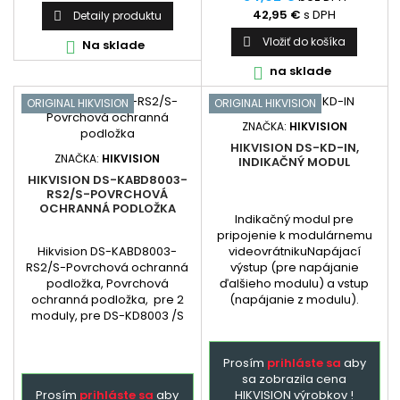
a...
42,95 €
s DPH
Detaily produktu

Vložiť do košíka

Na sklade

na sklade

ORIGINAL HIKVISION
ORIGINAL HIKVISION
ZNAČKA:
HIKVISION
HIKVISION DS-KD-IN,
ZNAČKA:
HIKVISION
INDIKAČNÝ MODUL
HIKVISION DS-KABD8003-
RS2/S-POVRCHOVÁ
OCHRANNÁ PODLOŽKA
Indikačný modul pre
pripojenie k modulárnemu
Hikvision DS-KABD8003-
videovrátnikuNapájací
RS2/S-Povrchová ochranná
výstup (pre napájanie
podložka, Povrchová
ďalšieho modulu) a vstup
ochranná podložka, pre 2
(napájanie z modulu).
moduly, pre DS-KD8003 /S
Prosím
prihláste sa
aby
sa zobrazila cena
Prosím
prihláste sa
aby
HIKVISION výrobkov !