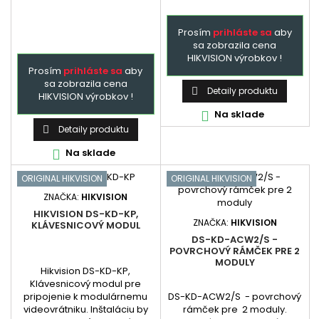
Prosím
prihláste sa
aby
sa zobrazila cena
HIKVISION výrobkov !
Prosím
prihláste sa
aby
sa zobrazila cena
Detaily produktu

HIKVISION výrobkov !
Na sklade

Detaily produktu

Na sklade

ORIGINAL HIKVISION
ORIGINAL HIKVISION
ZNAČKA:
HIKVISION
HIKVISION DS-KD-KP,
ZNAČKA:
HIKVISION
KLÁVESNICOVÝ MODUL
DS-KD-ACW2/S -
POVRCHOVÝ RÁMČEK PRE 2
MODULY
Hikvision DS-KD-KP,
Klávesnicový modul pre
DS-KD-ACW2/S - povrchový
pripojenie k modulárnemu
rámček pre 2 moduly.
videovrátniku. Inštaláciu by