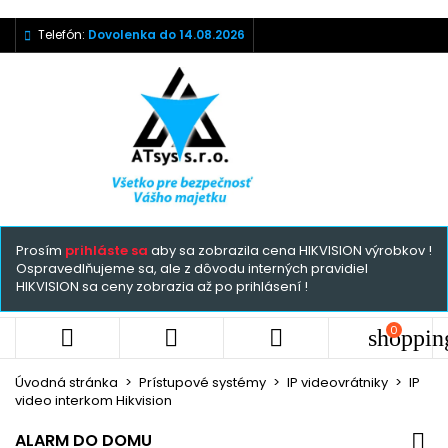
Telefón:
Dovolenka do 14.08.2026
Prosím
prihláste sa
aby sa zobrazila cena HIKVISION výrobkov !
Ospravedlňujeme sa, ale z dôvodu interných pravidiel
HIKVISION sa ceny zobrazia až po prihlásení !
0



shoppin
Úvodná stránka
Prístupové systémy
IP videovrátniky
IP
video interkom Hikvision
ALARM DO DOMU