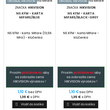
ORIGINAL HIKVISION
ORIGINAL HIKVISION
ZNAČKA:
HIKVISION
ZNAČKA:
HIKVISION
NS KFM - KARTA
NS KFM - KARTA
MIFARE/BLUE
MIFARE/BLACK-GREY
NS KFM - karta Mifare (13,56
NS KFM - karta Mifare -
MHz) - klúčenka
klúčenka
Prosím
prihláste sa
aby
Prosím
prihláste sa
aby
sa zobrazila cena
sa zobrazila cena
HIKVISION výrobkov !
HIKVISION výrobkov !
1,10 €
1,10 €
bez DPH
bez DPH
1,35 €
s DPH
1,35 €
s DPH
Vložiť do košíka
Vložiť do košíka

