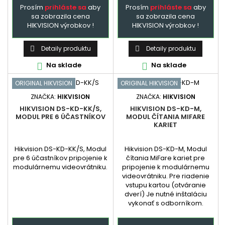
Prosím
prihláste sa
aby
Prosím
prihláste sa
aby
sa zobrazila cena
sa zobrazila cena
HIKVISION výrobkov !
HIKVISION výrobkov !
Detaily produktu
Detaily produktu


Na sklade
Na sklade


ORIGINAL HIKVISION
ORIGINAL HIKVISION
ZNAČKA:
HIKVISION
ZNAČKA:
HIKVISION
HIKVISION DS-KD-KK/S,
HIKVISION DS-KD-M,
MODUL PRE 6 ÚČASTNÍKOV
MODUL ČÍTANIA MIFARE
KARIET
Hikvision DS-KD-KK/S, Modul
Hikvision DS-KD-M, Modul
pre 6 účastníkov pripojenie k
čítania MiFare kariet pre
modulárnemu videovrátniku.
pripojenie k modulárnemu
videovrátniku. Pre riadenie
vstupu kartou (otváranie
dverí) Je nutné inštaláciu
vykonať s odborníkom.