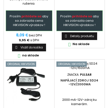
rušenia.
Prosím
prihláste sa
aby
Prosím
prihláste sa
aby
sa zobrazila cena
sa zobrazila cena
HIKVISION výrobkov !
HIKVISION výrobkov !
8,09 €
bez DPH
Detaily produktu

9,95 €
s DPH
Na sklade

Vložiť do košíka

na sklade

ORIGINAL HIKVISION
ORIGINAL HIKVISION
ZNAČKA:
PULSAR
NAPÁJACÍ ZDROJ SD24
-12V/2000MA
2000 mA-12V-zdroj ku
kamerám.