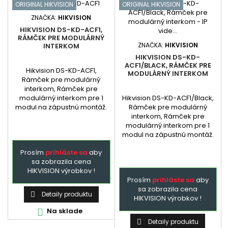
ORIGINAL HIKVISION
ORIGINAL HIKVISION
ZNAČKA:
HIKVISION
HIKVISION DS-KD-ACF1,
RÁMČEK PRE MODULÁRNÝ
ZNAČKA:
HIKVISION
INTERKOM
HIKVISION DS-KD-
ACF1/BLACK, RÁMČEK PRE
Hikvision DS-KD-ACF1,
MODULÁRNÝ INTERKOM
Rámček pre modulárný
interkom, Rámček pre
Hikvision DS-KD-ACF1/Black,
modulárný interkom pre 1
Rámček pre modulárný
modul na zápustnú montáž.
interkom, Rámček pre
modulárný interkom pre 1
modul na zápustnú montáž.
Prosím
prihláste sa
aby
sa zobrazila cena
HIKVISION výrobkov !
Prosím
prihláste sa
aby
sa zobrazila cena
Detaily produktu

HIKVISION výrobkov !
Na sklade

Detaily produktu
