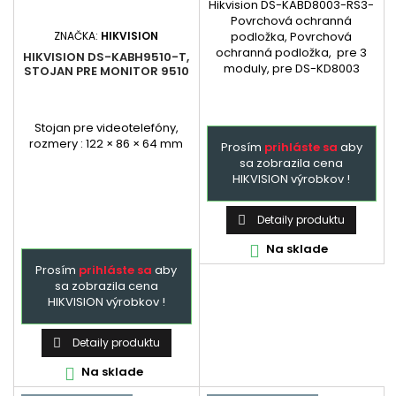
Hikvision DS-KABD8003-RS3-
Povrchová ochranná
ZNAČKA:
HIKVISION
podložka, Povrchová
ochranná podložka, pre 3
HIKVISION DS-KABH9510-T,
moduly, pre DS-KD8003
STOJAN PRE MONITOR 9510
Stojan pre videotelefóny,
rozmery : 122 × 86 × 64 mm
Prosím
prihláste sa
aby
sa zobrazila cena
HIKVISION výrobkov !
Detaily produktu

Na sklade

Prosím
prihláste sa
aby
sa zobrazila cena
HIKVISION výrobkov !
Detaily produktu

Na sklade
