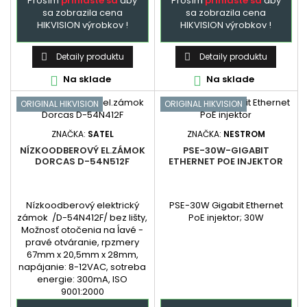
Prosím
prihláste sa
aby
Prosím
prihláste sa
aby
sa zobrazila cena
sa zobrazila cena
HIKVISION výrobkov !
HIKVISION výrobkov !
Detaily produktu
Detaily produktu


Na sklade
Na sklade


ORIGINAL HIKVISION
ORIGINAL HIKVISION
ZNAČKA:
SATEL
ZNAČKA:
NESTROM
NÍZKOODBEROVÝ EL.ZÁMOK
PSE-30W-GIGABIT
DORCAS D-54N512F
ETHERNET POE INJEKTOR
Nízkoodberový elektrický
PSE-30W Gigabit Ethernet
zámok /D-54N412F/ bez lišty,
PoE injektor; 30W
Možnosť otočenia na ĺavé -
pravé otváranie, rpzmery
67mm x 20,5mm x 28mm,
napájanie: 8-12VAC, sotreba
energie: 300mA, ISO
9001:2000