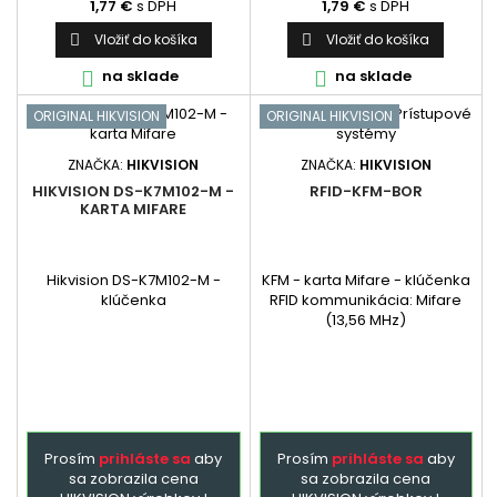
1,77 €
s DPH
1,79 €
s DPH
Vložiť do košíka
Vložiť do košíka


na sklade
na sklade


ORIGINAL HIKVISION
ORIGINAL HIKVISION
ZNAČKA:
HIKVISION
ZNAČKA:
HIKVISION
HIKVISION DS-K7M102-M -
RFID-KFM-BOR
KARTA MIFARE
Hikvision DS-K7M102-M -
KFM - karta Mifare - klúčenka
klúčenka
RFID kommunikácia: Mifare
(13,56 MHz)
Prosím
prihláste sa
aby
Prosím
prihláste sa
aby
sa zobrazila cena
sa zobrazila cena