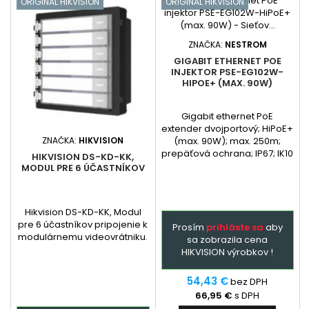
ORIGINAL HIKVISION
ORIGINAL HIKVISION
ZNAČKA:
NESTROM
GIGABIT ETHERNET POE
INJEKTOR PSE-EG102W-
HIPOE+ (MAX. 90W)
Gigabit ethernet PoE
extender dvojportový; HiPoE+
ZNAČKA:
HIKVISION
(max. 90W); max. 250m;
prepäťová ochrana; IP67; IK10
HIKVISION DS-KD-KK,
MODUL PRE 6 ÚČASTNÍKOV
Hikvision DS-KD-KK, Modul
pre 6 účastníkov pripojenie k
Prosím
prihláste sa
aby
modulárnemu videovrátniku.
sa zobrazila cena
HIKVISION výrobkov !
54,43 €
bez DPH
66,95 €
s DPH