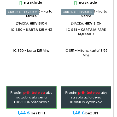
na sklade
na sklade


ORIGINAL HIKVISION
ORIGINAL HIKVISION
ZNAČKA:
HIKVISION
ZNAČKA:
HIKVISION
IC S50 - KARTA 125MHZ
IC S51 - KARTA MIFARE
13,56MHZ
IC S50 - karta 125 Mhz
IC S51 - Mifare, karta 13,56
Mhz
Prosím
prihláste sa
aby
Prosím
prihláste sa
aby
sa zobrazila cena
sa zobrazila cena
HIKVISION výrobkov !
HIKVISION výrobkov !
1,44 €
1,46 €
bez DPH
bez DPH