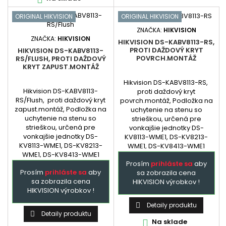
ORIGINAL HIKVISION
ORIGINAL HIKVISION
ZNAČKA:
HIKVISION
ZNAČKA:
HIKVISION
HIKVISION DS-KABV8113-RS,
PROTI DAŽDOVÝ KRYT
HIKVISION DS-KABV8113-
POVRCH.MONTÁŽ
RS/FLUSH, PROTI DAŽDOVÝ
KRYT ZAPUST.MONTÁŽ
Hikvision DS-KABV8113-RS,
Hikvision DS-KABV8113-
proti daždový kryt
RS/Flush, proti daždový kryt
povrch.montáž, Podložka na
zapust.montáž, Podložka na
uchytenie na stenu so
uchytenie na stenu so
strieškou, určená pre
strieškou, určená pre
vonkajšie jednotky DS-
vonkajšie jednotky DS-
KV8113-WME1, DS-KV8213-
KV8113-WME1, DS-KV8213-
WME1, DS-KV8413-WME1
WME1, DS-KV8413-WME1
Prosím
prihláste sa
aby
Prosím
prihláste sa
aby
sa zobrazila cena
sa zobrazila cena
HIKVISION výrobkov !
HIKVISION výrobkov !
Detaily produktu

Detaily produktu

Na sklade
