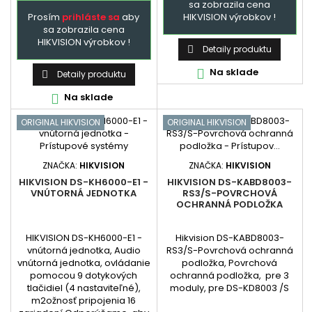
sa zobrazila cena
Prosím
prihláste sa
aby
HIKVISION výrobkov !
sa zobrazila cena
HIKVISION výrobkov !
Detaily produktu

Na sklade

Detaily produktu

Na sklade

ORIGINAL HIKVISION
ORIGINAL HIKVISION
ZNAČKA:
HIKVISION
ZNAČKA:
HIKVISION
HIKVISION DS-KH6000-E1 -
HIKVISION DS-KABD8003-
VNÚTORNÁ JEDNOTKA
RS3/S-POVRCHOVÁ
OCHRANNÁ PODLOŽKA
HIKVISION DS-KH6000-E1 -
Hikvision DS-KABD8003-
vnútorná jednotka, Audio
RS3/S-Povrchová ochranná
vnútorná jednotka, ovládanie
podložka, Povrchová
pomocou 9 dotykových
ochranná podložka, pre 3
tlačidiel (4 nastaviteľné),
moduly, pre DS-KD8003 /S
m2ožnosť pripojenia 16