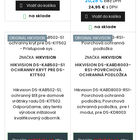
20,28 €
bez DPH
Vložiť do košíka

24,95 €
s DPH
na sklade

Vložiť do košíka

na sklade

ORIGINAL HIKVISION
ORIGINAL HIKVISION
ZNAČKA:
HIKVISION
ZNAČKA:
HIKVISION
HIKVISION DS-KAB502-S1
HIKVISION DS-KABD8003-
OCHRANNY KRYT PRE DS-
RS1-POVRCHOVÁ
K1T502
OCHRANNÁ PODLOŽKA
Hikvision DS-KAB502-S1,
Hikvision DS-KABD8003-RS1-
ochranný štít pre domové
Povrchová ochranná
vrátniky radu DS-K1T502.
podložka, Povrchová
Odporúčame, aby tento
ochranná podložka, pre 1
výrobok inštaloval
modul, pre DS-KD8003
kvalifikovaný odborník.