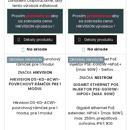
zariadení Odporúčame, aby
tento výrobok inštaloval
kvalifikovaný odborník.
Prosím
prihláste sa
aby
Prosím
prihláste sa
aby
sa zobrazila cena
sa zobrazila cena
HIKVISION výrobkov !
HIKVISION výrobkov !
Detaily produktu
Detaily produktu


Na sklade
Na sklade


ORIGINAL HIKVISION
ORIGINAL HIKVISION
ZNAČKA:
HIKVISION
ZNAČKA:
NESTROM
HIKVISION DS-KD-ACW1-
POVRCHOVÝ RÁMČEK PRE 1
GIGABIT ETHERNET POE
MODUL
INJEKTOR PSE-EG101W-
HIPOE+ (MAX. 90W)
Hikvision DS-KD-ACW1-
povrchový rámček pre 1
Gigabit ethernet PoE
modul, pre 1 modul.
extender; HiPoE+ (max. 90W);
max. 250m; prepäťová
ochrana; IP67; IK10