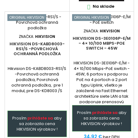
Na sklade

ORIGINAL HIKVISION
ORIGINAL HIKVISION
ZNAČKA:
HIKVISION
ZNAČKA:
HIKVISION
HIKVISION DS-3E0106P-E/M
- 4× 10/100 MBPS-POE
HIKVISION DS-KABD8003-
SWITCH - 45W
RS1/S -POVRCHOVÁ
OCHRANNÁ PODLOŽKA
HIKVISION DS-3E0106P-E/M -
Hikvision DS-KABD8003-RS1/S
4× 10/100 Mbps-PoE switch -
-Povrchová ochranná
45W, 6 portov s podporou
podložka, Povrchová
PoE na 4 portoch a 2 port
ochranná podložka, pre 1
typu Uplink, všetko je
modul, pre DS-KD8003 /S
založené na Fast Ethernet
architektúre siete LAN a tak
podporuje prenosovú
rýchlosť 10/100 Mbps.
Prosím
prihláste sa
aby
Automaticky detekuje a
Prosím
prihláste sa
aby
sa zobrazila cena
napája zariadenia
sa zobrazila cena
HIKVISION výrobkov !
podporujúce PoE normu
HIKVISION výrobkov !
802.3af / a to na portoch 1 až
4, port č.5-6 slúži ako uplink
34,92 €
bez DPH