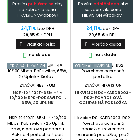
Prosím
prihláste sa
aby
Prosím
prihláste sa
aby
sa zobrazila cena
sa zobrazila cena
HIKVISION výrobkov !
HIKVISION výrobkov !
24,11 €
24,11 €
bez DPH
bez DPH
29,65 €
s DPH
29,65 €
s DPH
Vložiť do košíka
Vložiť do košíka


na sklade
na sklade


ORIGINAL HIKVISION
ORIGINAL HIKVISION
ZNAČKA:
NESTROM
ZNAČKA:
HIKVISION
NSP-104F02F-65M -4×
HIKVISION DS-KABD8003-
10/100 MBPS-POE SWITCH,
RS2-POVRCHOVÁ
65W, 2X UPLINK
OCHRANNÁ PODLOŽKA
NSP-104F02F-65M -4× 10/100
Hikvision DS-KABD8003-RS2-
Mbps-PoE switch +2 x Uplink -
Povrchová ochranná
65W, 6 portov s podporou
podložka, Povrchová
PoE na 4 portoch a 2 port
ochranná podložka, pre 2