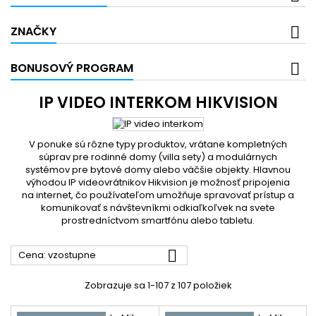
ZNAČKY
BONUSOVÝ PROGRAM
IP VIDEO INTERKOM HIKVISION
V ponuke sú rôzne typy produktov, vrátane kompletných
súprav pre rodinné domy (villa sety) a modulárnych
systémov pre bytové domy alebo väčšie objekty. Hlavnou
výhodou IP videovrátnikov Hikvision je možnosť pripojenia
na internet, čo používateľom umožňuje spravovať prístup a
komunikovať s návštevníkmi odkiaľkoľvek na svete
prostredníctvom smartfónu alebo tabletu.

Cena: vzostupne
Zobrazuje sa 1-107 z 107 položiek