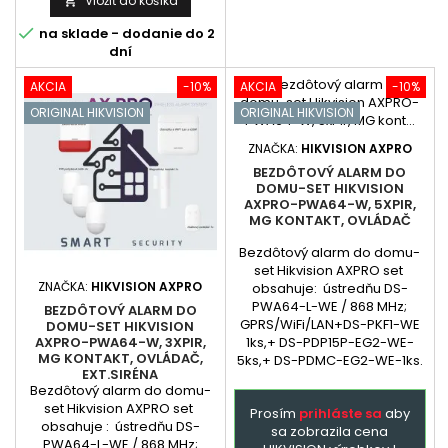
Vložiť do košíka


na sklade - dodanie do 2
dní
AKCIA
-10%
AKCIA
-10%
ORIGINAL HIKVISION
ORIGINAL HIKVISION
ZNAČKA:
HIKVISION AXPRO
BEZDÔTOVÝ ALARM DO
DOMU-SET HIKVISION
AXPRO-PWA64-W, 5XPIR,
MG KONTAKT, OVLÁDAČ
Bezdôtový alarm do domu-
set Hikvision AXPRO set
ZNAČKA:
HIKVISION AXPRO
obsahuje: ústredňu DS-
PWA64-L-WE / 868 MHz;
BEZDÔTOVÝ ALARM DO
GPRS/WiFi/LAN+DS-PKF1-WE
DOMU-SET HIKVISION
1ks,+ DS-PDP15P-EG2-WE-
AXPRO-PWA64-W, 3XPIR,
MG KONTAKT, OVLÁDAČ,
5ks,+ DS-PDMC-EG2-WE-1ks.
EXT.SIRÉNA
Bezdôtový alarm do domu-
set Hikvision AXPRO set
Prosím
prihláste sa
aby
obsahuje : ústredňu DS-
sa zobrazila cena
PWA64-L-WE / 868 MHz;