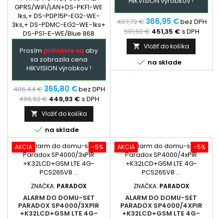
HIKVISION výrobkov !
GPRS/WiFi/LAN+DS-PKF1-WE
1ks,+ DS-PDP15P-EG2-WE-
366,95 €
407,72 €
bez DPH
3ks,+ DS-PDMC-EG2-WE-1ks+
501,50 €
451,35 €
s DPH
DS-PS1-E-WE/Blue 868
bezdrôtová exterierová
Vložiť do košíka

Prosím
prihláste sa
aby
siréna
sa zobrazila cena

na sklade
HIKVISION výrobkov !
365,80 €
406,44 €
bez DPH
499,92 €
449,93 €
s DPH
Vložiť do košíka


na sklade
AKCIA
-5%
AKCIA
-5%
ZNAČKA:
PARADOX
ZNAČKA:
PARADOX
ALARM DO DOMU-SET
ALARM DO DOMU-SET
PARADOX SP4000/3XPIR
PARADOX SP4000/4XPIR
+K32LCD+GSM LTE 4G-
+K32LCD+GSM LTE 4G-