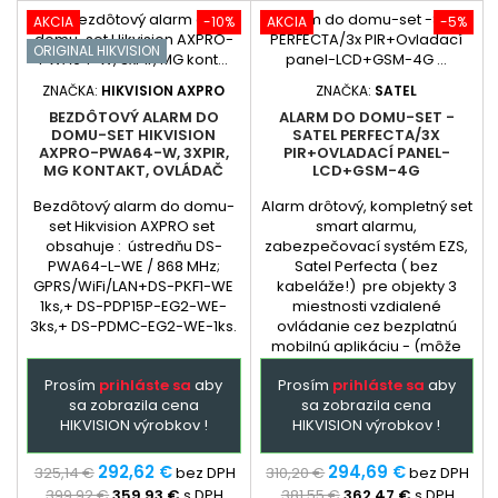
AKCIA
-10%
AKCIA
-5%
ORIGINAL HIKVISION
ZNAČKA:
HIKVISION AXPRO
ZNAČKA:
SATEL
BEZDÔTOVÝ ALARM DO
ALARM DO DOMU-SET -
DOMU-SET HIKVISION
SATEL PERFECTA/3X
AXPRO-PWA64-W, 3XPIR,
PIR+OVLADACÍ PANEL-
MG KONTAKT, OVLÁDAČ
LCD+GSM-4G
Bezdôtový alarm do domu-
Alarm drôtový, kompletný set
set Hikvision AXPRO set
smart alarmu,
obsahuje : ústredňu DS-
zabezpečovací systém EZS,
PWA64-L-WE / 868 MHz;
Satel Perfecta ( bez
GPRS/WiFi/LAN+DS-PKF1-WE
kabeláže!) pre objekty 3
1ks,+ DS-PDP15P-EG2-WE-
miestnosti vzdialené
3ks,+ DS-PDMC-EG2-WE-1ks.
ovládanie cez bezplatnú
mobilnú aplikáciu - (môže
byť aj samoinštalačný balík,
Prosím
prihláste sa
aby
Prosím
prihláste sa
aby
inštalácia len
sa zobrazila cena
sa zobrazila cena
elektrotechnikom). Extra
HIKVISION výrobkov !
HIKVISION výrobkov !
služba - podľa
dohody: dopredu
naprogramovaná ústredňa a
292,62 €
294,69 €
325,14 €
bez DPH
310,20 €
bez DPH
GSM + prehladný manual
399,92 €
359,93 €
s DPH
381,55 €
362,47 €
s DPH