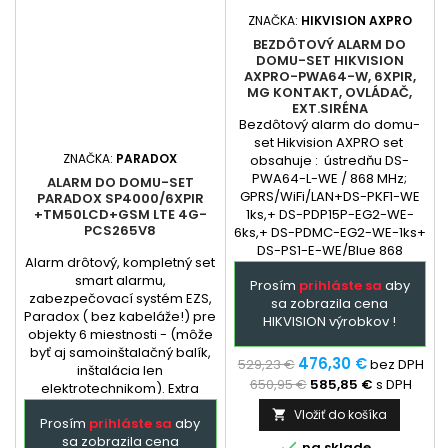
ZNAČKA:
HIKVISION AXPRO
BEZDÔTOVÝ ALARM DO
DOMU-SET HIKVISION
AXPRO-PWA64-W, 6XPIR,
MG KONTAKT, OVLÁDAČ,
EXT.SIRÉNA
Bezdôtový alarm do domu-
set Hikvision AXPRO set
ZNAČKA:
PARADOX
obsahuje : ústredňu DS-
PWA64-L-WE / 868 MHz;
ALARM DO DOMU-SET
GPRS/WiFi/LAN+DS-PKF1-WE
PARADOX SP4000/6XPIR
1ks,+ DS-PDP15P-EG2-WE-
+TM50LCD+GSM LTE 4G-
PCS265V8
6ks,+ DS-PDMC-EG2-WE-1ks+
DS-PS1-E-WE/Blue 868
Alarm drôtový, kompletný set
bezdrôtová exterierová
smart alarmu,
Prosím
prihláste sa
aby
siréna
zabezpečovací systém EZS,
sa zobrazila cena
Paradox ( bez kabeláže!) pre
HIKVISION výrobkov !
objekty 6 miestnosti - (môže
byť aj samoinštalačný balík,
476,30 €
529,23 €
bez DPH
inštalácia len
650,95 €
585,85 €
s DPH
elektrotechnikom). Extra
služba - podľa
Vložiť do košíka

Prosím
prihláste sa
aby
dohody: dopredu
sa zobrazila cena
naprogramovaná ústredňa a

na sklade