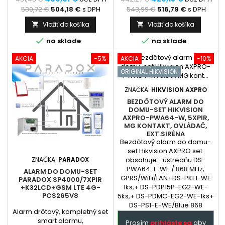
zabezpečovacieho systému
zabezpečovacieho systému
530,72 €
504,18 €
s DPH
543,99 €
516,79 €
s DPH
Paradox,...
Paradox,...
Vložiť do košíka
Vložiť do košíka




na sklade
na sklade
AKCIA
-5%
AKCIA
-10%
ORIGINAL HIKVISION
ZNAČKA:
HIKVISION AXPRO
BEZDÔTOVÝ ALARM DO
DOMU-SET HIKVISION
AXPRO-PWA64-W, 5XPIR,
MG KONTAKT, OVLÁDAČ,
EXT.SIRÉNA
Bezdôtový alarm do domu-
set Hikvision AXPRO set
ZNAČKA:
PARADOX
obsahuje : ústredňu DS-
PWA64-L-WE / 868 MHz;
ALARM DO DOMU-SET
GPRS/WiFi/LAN+DS-PKF1-WE
PARADOX SP4000/7XPIR
1ks,+ DS-PDP15P-EG2-WE-
+K32LCD+GSM LTE 4G-
PCS265V8
5ks,+ DS-PDMC-EG2-WE-1ks+
DS-PS1-E-WE/Blue 868
Alarm drôtový, kompletný set
bezdrôtová exterierová
smart alarmu,
Prosím
prihláste sa
aby
siréna