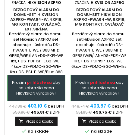
ZNAČKA:
HIKVISION AXPRO
ZNAČKA:
HIKVISION AXPRO
BEZDÔTOVÝ ALARM DO
BEZDÔTOVÝ ALARM DO
DOMU-SET HIKVISION
DOMU-SET HIKVISION
AXPRO-PWA64-W, 4XPIR,
AXPRO-PWA64-W, 6XPIR,
MG KONTAKT, OVLÁDAČ,
MG KONTAKT, OVLÁDAČ
EXT.SIRÉNA
Bezdôtový alarm do domu-
Bezdôtový alarm do domu-
set Hikvision AXPRO set
set Hikvision AXPRO set
obsahuje : ústredňu DS-
obsahuje: ústredňu DS-
PWA64-L-WE / 868 MHz;
PWA64-L-WE / 868 MHz;
GPRS/WiFi/LAN+DS-PKF1-WE
GPRS/WiFi/LAN+DS-PKF1-WE
1ks,+ DS-PDP15P-EG2-WE-
1ks,+ DS-PDP15P-EG2-WE-
4ks,+ DS-PDMC-EG2-WE-
6ks,+ DS-PDMC-EG2-WE-1ks.
1ks+ DS-PS1-E-WE/Blue 868
bezdrôtová exterierová
Prosím
prihláste sa
aby
Prosím
prihláste sa
aby
siréna
sa zobrazila cena
sa zobrazila cena
HIKVISION výrobkov !
HIKVISION výrobkov !
403,10 €
403,87 €
447,89 €
bez DPH
448,74 €
bez DPH
550,90 €
495,81 €
s DPH
551,95 €
496,75 €
s DPH
Vložiť do košíka
Vložiť do košíka




na sklade
na sklade