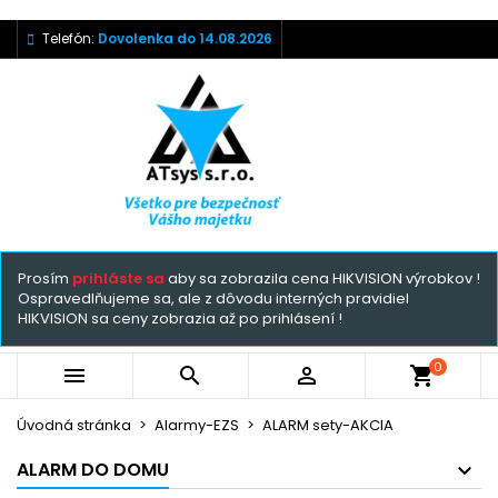
Telefón:
Dovolenka do 14.08.2026
Prosím
prihláste sa
aby sa zobrazila cena HIKVISION výrobkov !
Ospravedlňujeme sa, ale z dôvodu interných pravidiel
HIKVISION sa ceny zobrazia až po prihlásení !
0



shopping_cart
Úvodná stránka
Alarmy-EZS
ALARM sety-AKCIA
ALARM DO DOMU