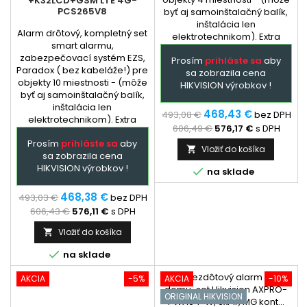
+K32LCD+GSM LTE 4G-
PCS265V8
byť aj samoinštalačný balík,
inštalácia len
Alarm drôtový, kompletný set
elektrotechnikom). Extra
smart alarmu,
služba - podľa
zabezpečovací systém EZS,
Prosím
prihláste sa
aby
dohody: dopredu
Paradox ( bez kabeláže!) pre
sa zobrazila cena
naprogramovaná ústredňa a
objekty 10 miestnosti - (môže
HIKVISION výrobkov !
GSM + prehladný manual
byť aj samoinštalačný balík,
zapojenia. Ústredňa je
inštalácia len
hlavným prvkom
468,43 €
493,08 €
bez DPH
elektrotechnikom). Extra
zabezpečovacieho systému
606,49 €
576,17 €
s DPH
služba - podľa
Paradox,...
Prosím
prihláste sa
aby
dohody: dopredu
Vložiť do košíka

sa zobrazila cena
naprogramovaná ústredňa a
HIKVISION výrobkov !
GSM + prehladný manual

na sklade
zapojenia. Ústredňa je
hlavným prvkom
468,38 €
493,03 €
bez DPH
zabezpečovacieho systému
606,43 €
576,11 €
s DPH
Paradox,...
Vložiť do košíka


na sklade
AKCIA
-5%
AKCIA
-10%
ORIGINAL HIKVISION