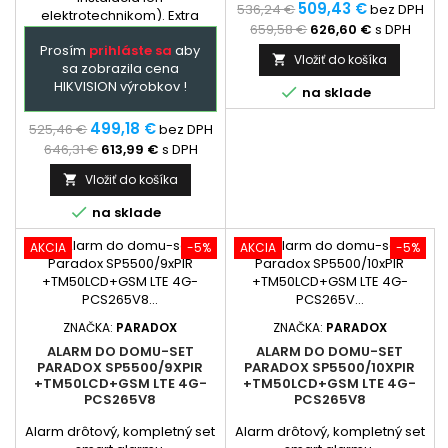
hlavným prvkom
509,43 €
536,24 €
bez DPH
elektrotechnikom). Extra
zabezpečovacieho systému
659,58 €
626,60 €
s DPH
služba - podľa
Paradox,...
Prosím
prihláste sa
aby
dohody: dopredu
Vložiť do košíka

sa zobrazila cena
naprogramovaná ústredňa a
HIKVISION výrobkov !
GSM + prehladný manual

na sklade
zapojenia. Ústredňa je
hlavným prvkom
499,18 €
525,46 €
bez DPH
zabezpečovacieho systému
646,31 €
613,99 €
s DPH
Paradox,...
Vložiť do košíka


na sklade
AKCIA
-5%
AKCIA
-5%
ZNAČKA:
PARADOX
ZNAČKA:
PARADOX
ALARM DO DOMU-SET
ALARM DO DOMU-SET
PARADOX SP5500/9XPIR
PARADOX SP5500/10XPIR
+TM50LCD+GSM LTE 4G-
+TM50LCD+GSM LTE 4G-
PCS265V8
PCS265V8
Alarm drôtový, kompletný set
Alarm drôtový, kompletný set