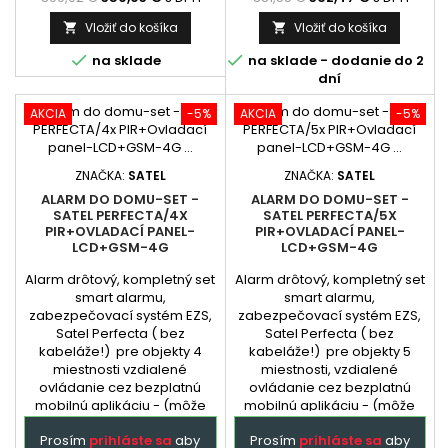
zapojenia....
Vložiť do košíka
Vložiť do košíka




na sklade
na sklade - dodanie do 2
dní
AKCIA
-5%
AKCIA
-5%
ZNAČKA:
SATEL
ZNAČKA:
SATEL
ALARM DO DOMU-SET -
ALARM DO DOMU-SET -
SATEL PERFECTA/4X
SATEL PERFECTA/5X
PIR+OVLADACÍ PANEL-
PIR+OVLADACÍ PANEL-
LCD+GSM-4G
LCD+GSM-4G
Alarm drôtový, kompletný set
Alarm drôtový, kompletný set
smart alarmu,
smart alarmu,
zabezpečovací systém EZS,
zabezpečovací systém EZS,
Satel Perfecta ( bez
Satel Perfecta ( bez
kabeláže!) pre objekty 4
kabeláže!) pre objekty 5
miestnosti vzdialené
miestnosti, vzdialené
ovládanie cez bezplatnú
ovládanie cez bezplatnú
mobilnú aplikáciu - (môže
mobilnú aplikáciu - (môže
byť aj samoinštalačný balík,
byť aj samoinštalačný balík,
Prosím
prihláste sa
aby
Prosím
prihláste sa
aby
inštalácia len
inštalácia len