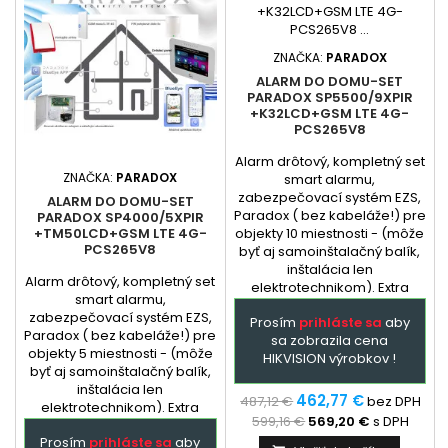
ZNAČKA:
PARADOX
ALARM DO DOMU-SET
PARADOX SP5500/9XPIR
+K32LCD+GSM LTE 4G-
PCS265V8
Alarm drôtový, kompletný set
ZNAČKA:
PARADOX
smart alarmu,
zabezpečovací systém EZS,
ALARM DO DOMU-SET
Paradox ( bez kabeláže!) pre
PARADOX SP4000/5XPIR
objekty 10 miestnosti - (môže
+TM50LCD+GSM LTE 4G-
PCS265V8
byť aj samoinštalačný balík,
inštalácia len
Alarm drôtový, kompletný set
elektrotechnikom). Extra
smart alarmu,
služba - podľa
zabezpečovací systém EZS,
Prosím
prihláste sa
aby
dohody: dopredu
Paradox ( bez kabeláže!) pre
sa zobrazila cena
naprogramovaná ústredňa a
objekty 5 miestnosti - (môže
HIKVISION výrobkov !
GSM + prehladný manual
byť aj samoinštalačný balík,
zapojenia. Ústredňa je
inštalácia len
hlavným prvkom
462,77 €
487,12 €
bez DPH
elektrotechnikom). Extra
zabezpečovacieho systému
599,16 €
569,20 €
s DPH
služba - podľa
Paradox,...
Prosím
prihláste sa
aby
dohody: dopredu