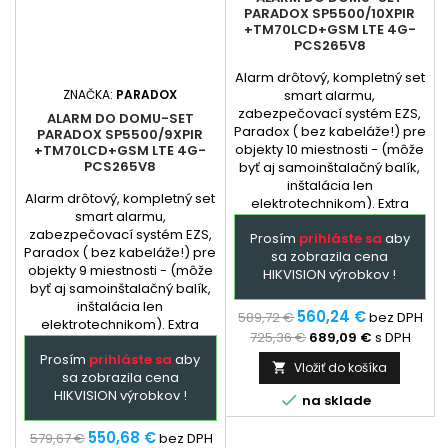
PARADOX SP5500/10XPIR
+TM70LCD+GSM LTE 4G-
PCS265V8
Alarm drôtový, kompletný set
ZNAČKA:
PARADOX
smart alarmu,
zabezpečovací systém EZS,
ALARM DO DOMU-SET
Paradox ( bez kabeláže!) pre
PARADOX SP5500/9XPIR
objekty 10 miestnosti - (môže
+TM70LCD+GSM LTE 4G-
PCS265V8
byť aj samoinštalačný balík,
inštalácia len
Alarm drôtový, kompletný set
elektrotechnikom). Extra
smart alarmu,
služba - podľa
zabezpečovací systém EZS,
Prosím
prihláste sa
aby
dohody: dopredu
Paradox ( bez kabeláže!) pre
sa zobrazila cena
naprogramovaná ústredňa a
objekty 9 miestnosti - (môže
HIKVISION výrobkov !
GSM + prehladný manual
byť aj samoinštalačný balík,
zapojenia. Ústredňa je
inštalácia len
hlavným prvkom
560,24 €
589,72 €
bez DPH
elektrotechnikom). Extra
zabezpečovacieho systému
725,36 €
689,09 €
s DPH
služba - podľa
Paradox,...
Prosím
prihláste sa
aby
dohody: dopredu
Vložiť do košíka

sa zobrazila cena
naprogramovaná ústredňa a
HIKVISION výrobkov !
GSM + prehladný manual

na sklade
zapojenia. Ústredňa je
hlavným prvkom
550,68 €
579,67 €
bez DPH