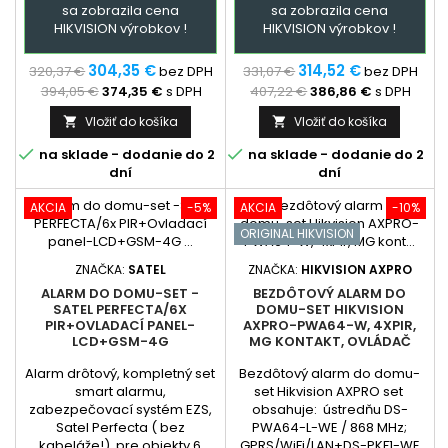
sa zobrazila cena
sa zobrazila cena
elektrotechnikom). Extra
elektrotechnikom). Extra:
HIKVISION výrobkov !
HIKVISION výrobkov !
služba - podľa
podľa dohody - dopredu
dohody: dopredu
naprogramovaná ústredňa a
naprogramovaná ústredňa a
GSM + prehladný manual
304,35 €
314,52 €
320,37 €
bez DPH
331,07 €
bez DPH
GSM + prehladný manual
zapojenia /cena...
394,05 €
374,35 €
s DPH
407,22 €
386,86 €
s DPH
zapojenia....
Vložiť do košíka
Vložiť do košíka




na sklade - dodanie do 2
na sklade - dodanie do 2
dní
dní
AKCIA
-5%
AKCIA
-10%
ORIGINAL HIKVISION
ZNAČKA:
SATEL
ZNAČKA:
HIKVISION AXPRO
ALARM DO DOMU-SET -
BEZDÔTOVÝ ALARM DO
SATEL PERFECTA/6X
DOMU-SET HIKVISION
PIR+OVLADACÍ PANEL-
AXPRO-PWA64-W, 4XPIR,
LCD+GSM-4G
MG KONTAKT, OVLÁDAČ
Alarm drôtový, kompletný set
Bezdôtový alarm do domu-
smart alarmu,
set Hikvision AXPRO set
zabezpečovací systém EZS,
obsahuje: ústredňu DS-
Satel Perfecta ( bez
PWA64-L-WE / 868 MHz;
kabeláže!) pre objekty 6
GPRS/WiFi/LAN+DS-PKF1-WE