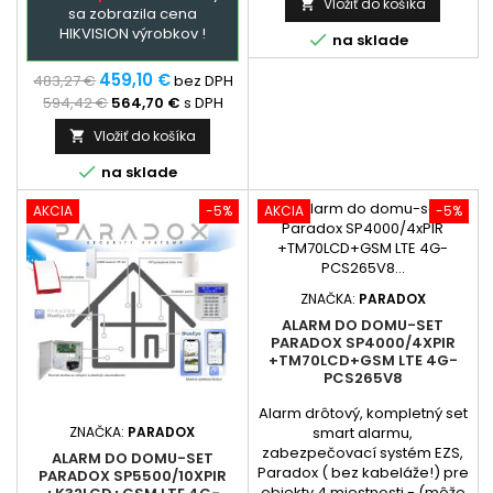
Vložiť do košíka

sa zobrazila cena
naprogramovaná ústredňa a
HIKVISION výrobkov !
GSM + prehladný manual

na sklade
zapojenia. Ústredňa je
hlavným prvkom
459,10 €
483,27 €
bez DPH
zabezpečovacieho systému
594,42 €
564,70 €
s DPH
Paradox,...
Vložiť do košíka


na sklade
AKCIA
-5%
AKCIA
-5%
ZNAČKA:
PARADOX
ALARM DO DOMU-SET
PARADOX SP4000/4XPIR
+TM70LCD+GSM LTE 4G-
PCS265V8
Alarm drôtový, kompletný set
ZNAČKA:
PARADOX
smart alarmu,
zabezpečovací systém EZS,
ALARM DO DOMU-SET
Paradox ( bez kabeláže!) pre
PARADOX SP5500/10XPIR
objekty 4 miestnosti - (môže