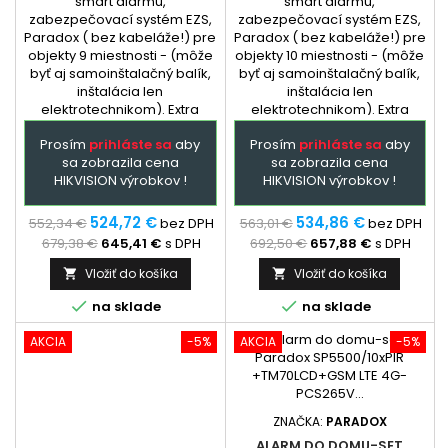
smart alarmu,
smart alarmu,
zabezpečovací systém EZS,
zabezpečovací systém EZS,
Paradox ( bez kabeláže!) pre
Paradox ( bez kabeláže!) pre
objekty 9 miestnosti - (môže
objekty 10 miestnosti - (môže
byť aj samoinštalačný balík,
byť aj samoinštalačný balík,
inštalácia len
inštalácia len
elektrotechnikom). Extra
elektrotechnikom). Extra
služba - podľa
služba - podľa
Prosím
prihláste sa
aby
Prosím
prihláste sa
aby
dohody: dopredu
dohody: dopredu
sa zobrazila cena
sa zobrazila cena
naprogramovaná ústredňa a
naprogramovaná ústredňa a
HIKVISION výrobkov !
HIKVISION výrobkov !
GSM + prehladný manual
GSM + prehladný manual
zapojenia. Ústredňa je
zapojenia. Ústredňa je
hlavným prvkom
hlavným prvkom
524,72 €
534,86 €
552,34 €
bez DPH
563,01 €
bez DPH
zabezpečovacieho systému
zabezpečovacieho systému
679,38 €
645,41 €
s DPH
692,50 €
657,88 €
s DPH
Paradox,...
Paradox,...
Vložiť do košíka
Vložiť do košíka




na sklade
na sklade
AKCIA
-5%
AKCIA
-5%
ZNAČKA:
PARADOX
ALARM DO DOMU-SET