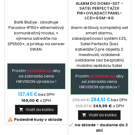
ALARM DO DOMU-SET -
SATEL PERFECTA/2X
PIR+OVLADACÍ PANEL-
LCD+GSM-4G
Balík BluEye: obsahuje
Paradox-IP150+ ethernetový
Alarm drôtový, kompletný set
komunikačný modul, +
smart alarmu,
výmena ústredňe na
zabezpečovací systém EZS,
SP5500+, a prístup na serwer
Satel Perfecta (bez
SWAN.
kabeláže!) pre objekty 2
miestnosti, vzdialené
ovládanie cez bezplatnú
mobilnú aplikáciu Satel
Prosím
prihláste sa
aby
Perfecta - (môže byť aj
sa zobrazila cena
Prosím
prihláste sa
aby
samoinštalačný balík,
HIKVISION výrobkov !
sa zobrazila cena
inštalácia len s
HIKVISION výrobkov !
elektrotechnikom). Extra
služba - podľa
137,40 €
bez DPH
dohody: dopredu
284,51 €
299,49 €
bez DPH
169,00 €
s DPH
naprogramovaná ústredňa a
368,37 €
349,95 €
s DPH
GSM + prehladný manual...
Vložiť do košíka

Vložiť do košíka


Posledné kusy v sklade

na sklade - dodanie do 2
dní