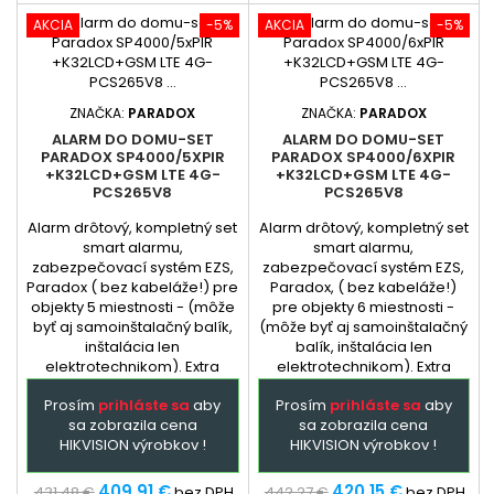
AKCIA
-5%
AKCIA
-5%
ZNAČKA:
PARADOX
ZNAČKA:
PARADOX
ALARM DO DOMU-SET
ALARM DO DOMU-SET
PARADOX SP4000/5XPIR
PARADOX SP4000/6XPIR
+K32LCD+GSM LTE 4G-
+K32LCD+GSM LTE 4G-
PCS265V8
PCS265V8
Alarm drôtový, kompletný set
Alarm drôtový, kompletný set
smart alarmu,
smart alarmu,
zabezpečovací systém EZS,
zabezpečovací systém EZS,
Paradox ( bez kabeláže!) pre
Paradox, ( bez kabeláže!)
objekty 5 miestnosti - (môže
pre objekty 6 miestnosti -
byť aj samoinštalačný balík,
(môže byť aj samoinštalačný
inštalácia len
balík, inštalácia len
elektrotechnikom). Extra
elektrotechnikom). Extra
služba - podľa
služba - podľa
Prosím
prihláste sa
aby
Prosím
prihláste sa
aby
dohody: dopredu
dohody: dopredu
sa zobrazila cena
sa zobrazila cena
naprogramovaná ústredňa a
naprogramovaná ústredňa a
HIKVISION výrobkov !
HIKVISION výrobkov !
GSM + prehladný manual
GSM + prehladný manual
zapojenia. Ústredňa je
zapojenia. Ústredňa je
hlavným prvkom
hlavným prvkom
409,91 €
420,15 €
431,48 €
bez DPH
442,27 €
bez DPH