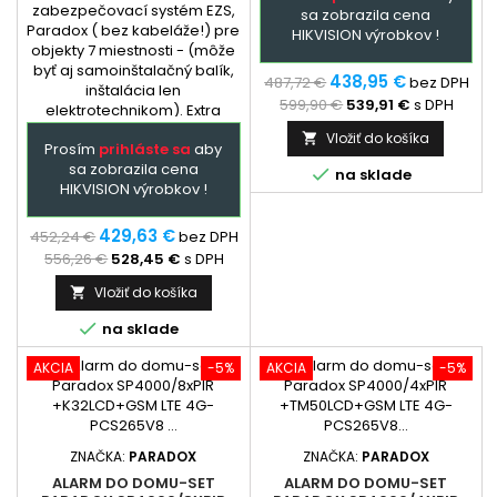
zabezpečovací systém EZS,
sa zobrazila cena
Paradox ( bez kabeláže!) pre
HIKVISION výrobkov !
objekty 7 miestnosti - (môže
byť aj samoinštalačný balík,
438,95 €
487,72 €
bez DPH
inštalácia len
599,90 €
539,91 €
s DPH
elektrotechnikom). Extra
služba - podľa
Vložiť do košíka

Prosím
prihláste sa
aby
dohody: dopredu
sa zobrazila cena
naprogramovaná ústredňa a

na sklade
HIKVISION výrobkov !
GSM + prehladný manual
zapojenia. Ústredňa je
hlavným prvkom
429,63 €
452,24 €
bez DPH
zabezpečovacieho systému
556,26 €
528,45 €
s DPH
Paradox,...
Vložiť do košíka


na sklade
AKCIA
-5%
AKCIA
-5%
ZNAČKA:
PARADOX
ZNAČKA:
PARADOX
ALARM DO DOMU-SET
ALARM DO DOMU-SET