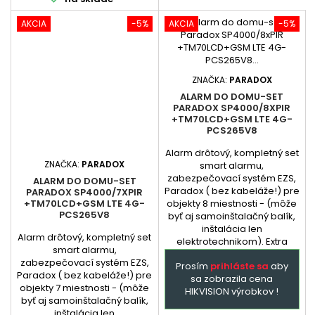
AKCIA
-5%
AKCIA
-5%
ZNAČKA:
PARADOX
ALARM DO DOMU-SET
PARADOX SP4000/8XPIR
+TM70LCD+GSM LTE 4G-
PCS265V8
Alarm drôtový, kompletný set
ZNAČKA:
PARADOX
smart alarmu,
zabezpečovací systém EZS,
ALARM DO DOMU-SET
Paradox ( bez kabeláže!) pre
PARADOX SP4000/7XPIR
objekty 8 miestnosti - (môže
+TM70LCD+GSM LTE 4G-
PCS265V8
byť aj samoinštalačný balík,
inštalácia len
Alarm drôtový, kompletný set
elektrotechnikom). Extra
smart alarmu,
služba - podľa
zabezpečovací systém EZS,
Prosím
prihláste sa
aby
dohody: dopredu
Paradox ( bez kabeláže!) pre
sa zobrazila cena
naprogramovaná ústredňa a
objekty 7 miestnosti - (môže
HIKVISION výrobkov !
GSM + prehladný manual
byť aj samoinštalačný balík,
zapojenia. Ústredňa je
inštalácia len