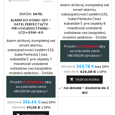
Alarm drôtový, kompletný set
smart alarmu,
ZNAČKA:
SATEL
zabezpečovací systém EZS,
Satel Perfecta ( bez
ALARM DO DOMU-SET -
kabeláže!) pre objekty 8
SATEL PERFECTA/7X
miestnosti vzdialené
PIR+OVLADACÍ PANEL-
LCD+GSM-4G
ovládanie cez bezplatnú
mobilnú aplikáciu - (môže
Alarm drôtový, kompletný set
byť aj samoinštalačný balík,
smart alarmu,
Prosím
prihláste sa
aby
inštalácia len
zabezpečovací systém EZS,
sa zobrazila cena
elektrotechnikom). Extra
Satel Perfecta ( bez
HIKVISION výrobkov !
služba - podľa
kabeláže!) pre objekty 7
dohody: dopredu
miestnosti vzdialené
naprogramovaná ústredňa a
344,78 €
362,93 €
bez DPH
ovládanie cez bezplatnú
GSM + prehladný manual
446,40 €
424,08 €
s DPH
mobilnú aplikáciu - (môže
zapojenia....
byť aj samoinštalačný balík,
Vložiť do košíka

Prosím
prihláste sa
aby
inštalácia len
sa zobrazila cena
elektrotechnikom). Extra

na sklade - dodanie do 2
HIKVISION výrobkov !
služba - podľa
dní
dohody: dopredu
naprogramovaná ústredňa a
334,44 €
352,04 €
bez DPH
GSM + prehladný manual
433,01 €
411,36 €
s DPH
zapojenia....