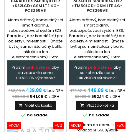
PARADOX SP4000/8XPIR
PARADOX SP4000/4XPIR
+K32LCD+GSM LTE 4G-
+TM50LCD+GSM LTE 4G-
PCS265V8
PCS265V8
Alarm drôtový, kompletný set
Alarm drôtový, kompletný set
smart alarmu,
smart alarmu,
zabezpečovací systém EZS,
zabezpečovací systém EZS,
Paradox ( bez kabeláže!) pre
Paradox ( bez kabeláže!) pre
objekty 8 miestnosti - (môže
objekty 4 miestnosti -(môže
byť aj samoinštalačný balík,
byť aj samoinštalačný balík,
inštalácia len
inštalácia len
elektrotechnikom). Extra
elektrotechnikom). Extra
služba - podľa
služba - podľa
Prosím
prihláste sa
aby
Prosím
prihláste sa
aby
dohody: dopredu
dohody: dopredu
sa zobrazila cena
sa zobrazila cena
naprogramovaná ústredňa a
naprogramovaná ústredňa a
HIKVISION výrobkov !
HIKVISION výrobkov !
GSM + prehladný manual
GSM + prehladný manual
zapojenia. Ústredňa je
zapojenia. Ústredňa je
hlavným prvkom
hlavným prvkom
439,88 €
448,89 €
463,03 €
bez DPH
472,52 €
bez DPH
zabezpečovacieho systému
zabezpečovacieho systému
569,53 €
541,05 €
s DPH
581,20 €
552,14 €
s DPH
Paradox,...
Paradox,...
Vložiť do košíka
Vložiť do košíka




na sklade
na sklade
AKCIA
-5%
AKCIA
-5%