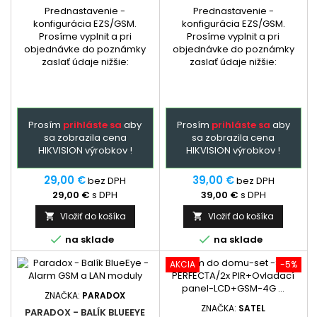
Prednastavenie -
Prednastavenie -
konfigurácia EZS/GSM.
konfigurácia EZS/GSM.
Prosíme vyplnit a pri
Prosíme vyplnit a pri
objednávke do poznámky
objednávke do poznámky
zaslať údaje nižšie:
zaslať údaje nižšie:
Prosím
prihláste sa
aby
Prosím
prihláste sa
aby
sa zobrazila cena
sa zobrazila cena
HIKVISION výrobkov !
HIKVISION výrobkov !
29,00 €
39,00 €
bez DPH
bez DPH
29,00 €
s DPH
39,00 €
s DPH
Vložiť do košíka
Vložiť do košíka




na sklade
na sklade
AKCIA
-5%
ZNAČKA:
PARADOX
ZNAČKA:
SATEL
PARADOX - BALÍK BLUEEYE