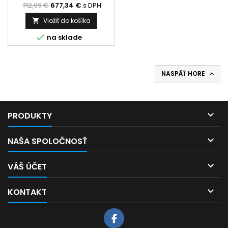
zabezpečovacieho systému
712,99 €
677,34 €
s DPH
Paradox,...
Vložiť do košíka


na sklade
NASPÄŤ HORE


PRODUKTY

NAŠA SPOLOČNOSŤ

VÁŠ ÚČET

KONTAKT