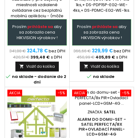
miestnosti vzdialené
1ks,+ DS-PDP15P-EG2-WE-
ovládanie cez bezplatnú
4ks,+ DS-PDMC-EG2-WE-1ks.
mobilnú aplikáciu - (môže
byť aj samoinštalačný balík,
Prosím
prihláste sa
aby
Prosím
prihláste sa
aby
inštalácia len
sa zobrazila cena
sa zobrazila cena
elektrotechnikom). Extra
HIKVISION výrobkov !
HIKVISION výrobkov !
služba - podľa
dohody: dopredu
naprogramovaná ústredňa a
324,78 €
329,99 €
341,88 €
bez DPH
366,66 €
bez DPH
GSM + prehladný manual
420,51 €
399,48 €
s DPH
450,99 €
405,89 €
s DPH
zapojenia....
Vložiť do košíka
Vložiť do košíka




na sklade - dodanie do 2
na sklade
dní
AKCIA
-5%
AKCIA
-5%
ZNAČKA:
SATEL
ALARM DO DOMU-SET -
SATEL PERFECTA/8X
PIR+OVLADACÍ PANEL-
LCD+GSM-4G