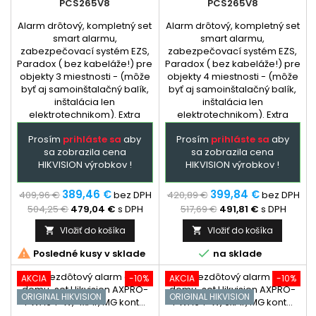
PCS265V8
PCS265V8
Alarm drôtový, kompletný set
Alarm drôtový, kompletný set
smart alarmu,
smart alarmu,
zabezpečovací systém EZS,
zabezpečovací systém EZS,
Paradox ( bez kabeláže!) pre
Paradox ( bez kabeláže!) pre
objekty 3 miestnosti - (môže
objekty 4 miestnosti - (môže
byť aj samoinštalačný balík,
byť aj samoinštalačný balík,
inštalácia len
inštalácia len
elektrotechnikom). Extra
elektrotechnikom). Extra
služba - podľa dohody:
služba - podľa
Prosím
prihláste sa
aby
Prosím
prihláste sa
aby
dopredu naprogramovaná
dohody: dopredu
sa zobrazila cena
sa zobrazila cena
ústredňa a GSM + prehladný
naprogramovaná ústredňa a
HIKVISION výrobkov !
HIKVISION výrobkov !
manual zapojenia. Ústredňa
GSM + prehladný manual
je hlavným prvkom
zapojenia. Ústredňa je
zabezpečovacieho systému
hlavným prvkom
389,46 €
399,84 €
409,96 €
bez DPH
420,89 €
bez DPH
Paradox,...
zabezpečovacieho systému
504,25 €
479,04 €
s DPH
517,69 €
491,81 €
s DPH
Paradox,...
Vložiť do košíka
Vložiť do košíka




Posledné kusy v sklade
na sklade
AKCIA
-10%
AKCIA
-10%
ORIGINAL HIKVISION
ORIGINAL HIKVISION