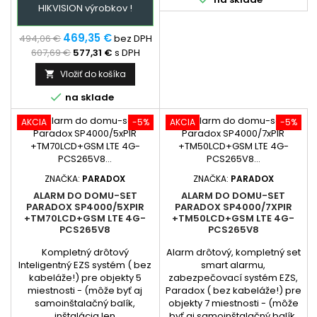
HIKVISION výrobkov !
GSM + prehladný manual
zapojenia. Ústredňa je
hlavným prvkom
469,35 €
494,06 €
bez DPH
zabezpečovacieho systému
607,69 €
577,31 €
s DPH
Paradox,...
Vložiť do košíka


na sklade
AKCIA
-5%
AKCIA
-5%
ZNAČKA:
PARADOX
ZNAČKA:
PARADOX
ALARM DO DOMU-SET
ALARM DO DOMU-SET
PARADOX SP4000/5XPIR
PARADOX SP4000/7XPIR
+TM70LCD+GSM LTE 4G-
+TM50LCD+GSM LTE 4G-
PCS265V8
PCS265V8
Kompletný drôtový
Alarm drôtový, kompletný set
Inteligentný EZS systém ( bez
smart alarmu,
kabeláže!) pre objekty 5
zabezpečovací systém EZS,
miestnosti - (môže byť aj
Paradox ( bez kabeláže!) pre
samoinštalačný balík,
objekty 7 miestnosti - (môže
inštalácia len
byť aj samoinštalačný balík,