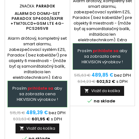
Alarm drôtový, kompletný set
ZNAČKA:
PARADOX
smart alarmu,
zabezpečovací systém EZS,
ALARM DO DOMU-SET
Paradox ( bez kabeláže!) pre
PARADOX SP4000/6XPIR
objekty 8 miestnosti - (môže
+TM70LCD+GSM LTE 4G-
PCS265V8
byť aj samoinštalačný balík,
inštalácia len
Alarm drôtový, kompletný set
elektrotechnikom). Extra
smart alarmu,
služba - podľa
zabezpečovací systém EZS,
Prosím
prihláste sa
aby
dohody: dopredu
Paradox ( bez kabeláže!) pre
sa zobrazila cena
naprogramovaná ústredňa a
objekty 6 miestnosti - (môže
HIKVISION výrobkov !
GSM + prehladný manual
byť aj samoinštalačný balík,
zapojenia. Ústredňa je
inštalácia len
hlavným prvkom
489,85 €
515,63 €
bez DPH
elektrotechnikom). Extra
zabezpečovacieho systému
634,23 €
602,52 €
s DPH
služba - podľa
Paradox,...
Prosím
prihláste sa
aby
dohody: dopredu
Vložiť do košíka

sa zobrazila cena
naprogramovaná ústredňa a
HIKVISION výrobkov !
GSM + prehladný manual

na sklade
zapojenia. Ústredňa je
hlavným prvkom
489,39 €
515,15 €
bez DPH
zabezpečovacieho systému
633,63 €
601,95 €
s DPH
Paradox,...
Vložiť do košíka


na sklade