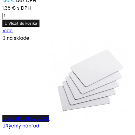
1,10 €
bez DPH
1,35 €
s DPH

Vložiť do košíka
Viac

na sklade
ORIGINAL HIKVISION

Rýchly náhľad