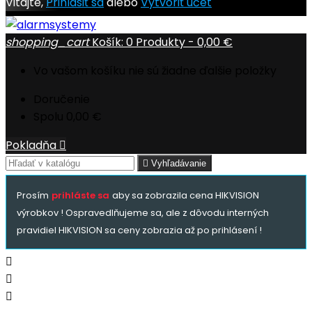
Vitajte,
Prihlásiť sa
alebo
Vytvoriť účet
shopping_cart
Košík:
0
Produkty - 0,00 €
Vo vašom košíku nie sú žiadne ďalšie položky
Doručenie
Spolu
0,00 €
Pokladňa


Vyhľadávanie
Prosím
prihláste sa
aby sa zobrazila cena HIKVISION
výrobkov ! Ospravedlňujeme sa, ale z dôvodu interných
pravidiel HIKVISION sa ceny zobrazia až po prihlásení !


