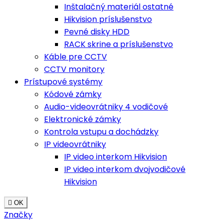
Inštalačný materiál ostatné
Hikvision príslušenstvo
Pevné disky HDD
RACK skrine a príslušenstvo
Káble pre CCTV
CCTV monitory
Prístupové systémy
Kódové zámky
Audio-videovrátniky 4 vodičové
Elektronické zámky
Kontrola vstupu a dochádzky
IP videovrátniky
IP video interkom Hikvision
IP video interkom dvojvodičové
Hikvision

OK
Značky