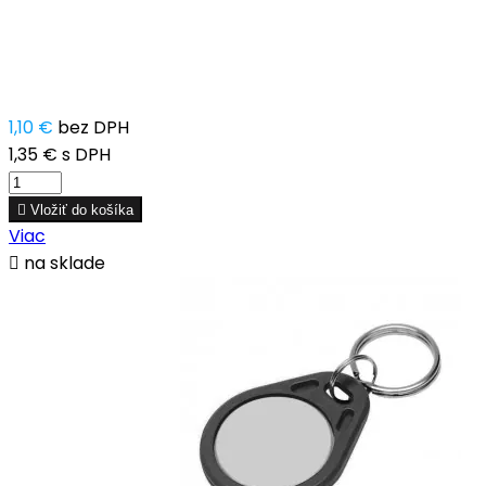
1,10 €
bez DPH
1,35 €
s DPH

Vložiť do košíka
Viac

na sklade