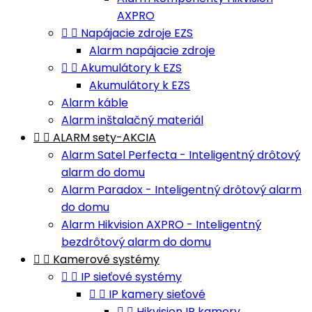
AXPRO


Napájacie zdroje EZS
Alarm napájacie zdroje


Akumulátory k EZS
Akumulátory k EZS
Alarm káble
Alarm inštalačný materiál


ALARM sety-AKCIA
Alarm Satel Perfecta - Inteligentný drôtový
alarm do domu
Alarm Paradox - Inteligentný drôtový alarm
do domu
Alarm Hikvision AXPRO - Inteligentný
bezdrôtový alarm do domu


Kamerové systémy


IP sieťové systémy


IP kamery sieťové


Hikvision IP kamery