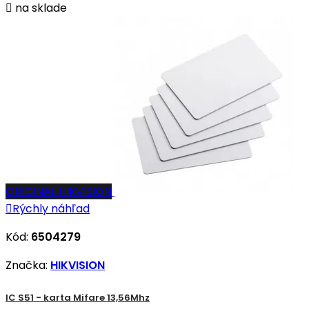

na sklade
ORIGINAL HIKVISION

Rýchly náhľad
Kód:
6504279
Značka:
HIKVISION
IC S51 - karta Mifare 13,56Mhz