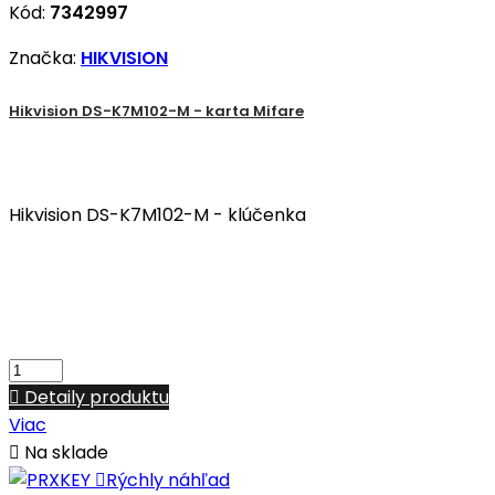
Kód:
7342997
Značka:
HIKVISION
Hikvision DS-K7M102-M - karta Mifare
Hikvision DS-K7M102-M - klúčenka

Detaily produktu
Viac

Na sklade

Rýchly náhľad