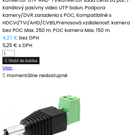
Konvertor UTP AHD-TVIkonvertor sada cena za pár, 1-
kanálový pasívny video UTP balun, Podpora
kamery/DVR zariadenia s POC, Kompatibilné s
HDCVI/TVI/AHD/CVBS,Prenosová vzdialenosť: kamera
bez POC Max. 250 m; POC kamera Max. 150 m.
4,27 €
bez DPH
5,25 €
s DPH

Vložiť do košíka
Viac

momentálne nedostupné