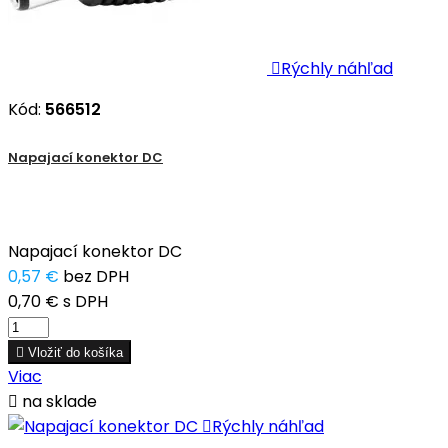

Rýchly náhľad
Kód:
566512
Napajací konektor DC
Napajací konektor DC
0,57 €
bez DPH
0,70 €
s DPH

Vložiť do košíka
Viac

na sklade

Rýchly náhľad