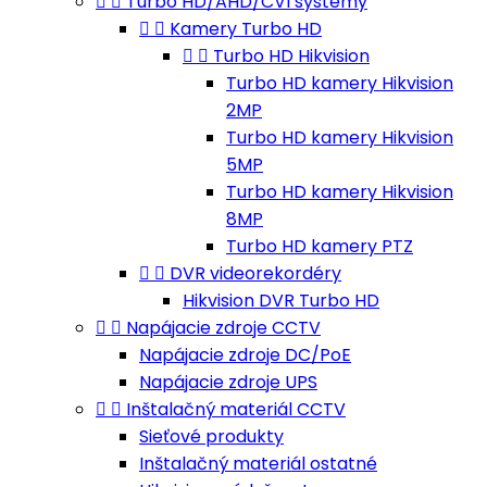


Turbo HD/AHD/CVI systémy


Kamery Turbo HD


Turbo HD Hikvision
Turbo HD kamery Hikvision
2MP
Turbo HD kamery Hikvision
5MP
Turbo HD kamery Hikvision
8MP
Turbo HD kamery PTZ


DVR videorekordéry
Hikvision DVR Turbo HD


Napájacie zdroje CCTV
Napájacie zdroje DC/PoE
Napájacie zdroje UPS


Inštalačný materiál CCTV
Sieťové produkty
Inštalačný materiál ostatné