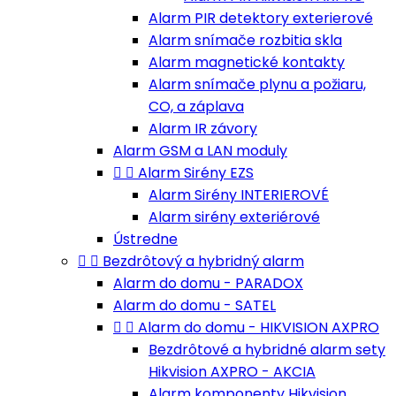
Alarm PIR detektory exterierové
Alarm snímače rozbitia skla
Alarm magnetické kontakty
Alarm snímače plynu a požiaru,
CO, a záplava
Alarm IR závory
Alarm GSM a LAN moduly


Alarm Sirény EZS
Alarm Sirény INTERIEROVÉ
Alarm sirény exteriérové
Ústredne


Bezdrôtový a hybridný alarm
Alarm do domu - PARADOX
Alarm do domu - SATEL


Alarm do domu - HIKVISION AXPRO
Bezdrôtové a hybridné alarm sety
Hikvision AXPRO - AKCIA
Alarm komponenty Hikvision