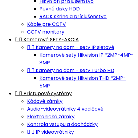
Hikvision príslušenstvo
Pevné disky HDD
RACK skrine a príslušenstvo
Káble pre CCTV
CCTV monitory


Kamerové SETY-AKCIA


Kamery na dom - sety IP sieťové
Kamerové sety Hikvision IP *2MP-4MP-
8MP


Kamery na dom - sety Turbo HD
Kamerové sety Hikvision THD *2MP-
5MP


Prístupové systémy
Kódové zámky
Audio-videovrátniky 4 vodičové
Elektronické zámky
Kontrola vstupu a dochádzky


IP videovrátniky