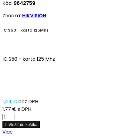
Kód:
9642759
Značka:
HIKVISION
IC S50 - karta 125Mhz
IC S50 - karta 125 Mhz
1,44 €
bez DPH
1,77 €
s DPH

Vložiť do košíka
Viac