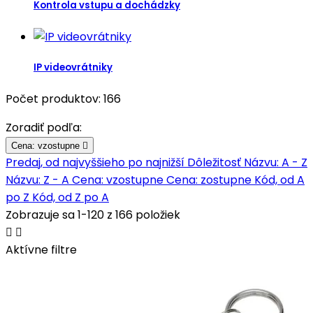
Kontrola vstupu a dochádzky
IP videovrátniky
Počet produktov: 166
Zoradiť podľa:
Cena: vzostupne

Predaj, od najvyššieho po najnižší
Dôležitosť
Názvu: A - Z
Názvu: Z - A
Cena: vzostupne
Cena: zostupne
Kód, od A
po Z
Kód, od Z po A
Zobrazuje sa 1-120 z 166 položiek


Aktívne filtre