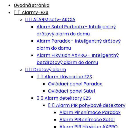
Úvodná stránka


Alarmy-EZS


ALARM sety-AKCIA
Alarm Satel Perfecta - Inteligentný
drôtový alarm do domu
Alarm Paradox - Inteligentný drôtový
alarm do domu
Alarm Hikvision AXPRO - Inteligentný
bezdrôtový alarm do domu


Drôtový alarm


Alarm klávesnice EZS
Ovládací panel Paradox
Ovládací panel Satel


Alarm detektory EZS


Alarm PIR pohybové detektory
Alarm Pir snímače Paradox
Alarm PIR snímače Satel
Alarm PIR Hikvision AXPRO