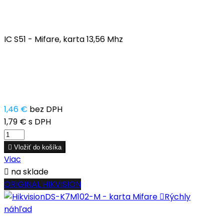
IC S51 - Mifare, karta 13,56 Mhz
1,46 €
bez DPH
1,79 €
s DPH

Vložiť do košíka
Viac

na sklade
ORIGINAL HIKVISION

Rýchly
náhľad