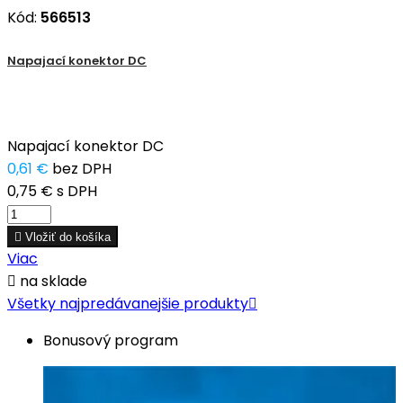
Kód:
566513
Napajací konektor DC
Napajací konektor DC
0,61 €
bez DPH
0,75 €
s DPH

Vložiť do košíka
Viac

na sklade
Všetky najpredávanejšie produkty

Bonusový program