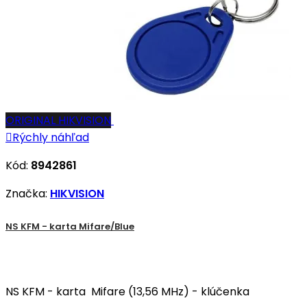
ORIGINAL HIKVISION

Rýchly náhľad
Kód:
8942861
Značka:
HIKVISION
NS KFM - karta Mifare/Blue
NS KFM - karta Mifare (13,56 MHz) - klúčenka