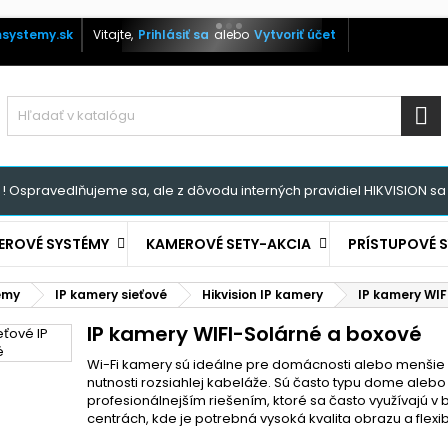
systemy.sk
Vitajte,
Prihlásiť sa
alebo
Vytvoriť účet

! Ospravedlňujeme sa, ale z dôvodu interných pravidiel HIKVISION sa 
EROVÉ SYSTÉMY
KAMEROVÉ SETY-AKCIA
PRÍSTUPOVÉ 
témy
IP kamery sieťové
Hikvision IP kamery
IP kamery WIF
IP kamery WIFI-Solárné a boxové
Wi-Fi kamery sú ideálne pre domácnosti alebo menšie p
nutnosti rozsiahlej kabeláže. Sú často typu dome alebo 
profesionálnejším riešením, ktoré sa často využívajú
centrách, kde je potrebná vysoká kvalita obrazu a flexibil