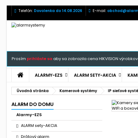
Telefón:
Dovolenka do 14.08.2026
E-mail:
obchod@alarm
Prosím
prihláste sa
aby sa zobrazila cena HIKVISION výrobkov 
ALARMY-EZS
ALARM SETY-AKCIA
KAM
Úvodná stránka
Kamerové systémy
IP sieťové sys
ALARM DO DOMU
Alarmy-EZS
ALARM sety-AKCIA
Drôtový alarm