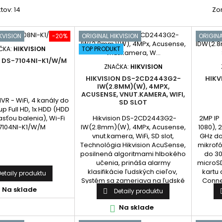
tov: 14
Zo
KVISION
-20%
ORIGINAL HIKVISION
ORIGINA
TOP PRODUKT
ČKA:
HIKVISION
N DS-7104NI-K1/W/M
ZNAČKA:
HIKVISION
HIKVISION DS-2CD2443G2-
HIKV
IW(2.8MM)(W), 4MPX,
ACUSENSE, VNUT.KAMERA, WIFI,
VR - WiFi, 4 kanály do
SD SLOT
up Full HD, 1x HDD (HDD
Hikvision DS-2CD2443G2-
2MP IP
asťou balenia), Wi-Fi
IW(2.8mm)(W), 4MPx, Acusense,
1080), 
7104NI-K1/W/M
vnut.kamera, WiFi, SD slot,
GHz do
Technológia Hikvision AcuSense,
mikrofó
posilnená algoritmami hlbokého
do 30
učenia, prináša alarmy
microS
klasifikácie ľudských cieľov,
kartu 
Detaily produktu
Systém sa zameriava na ľudské
Conne
ciele, čím výrazne zvyšuje
nem
Na sklade
Detaily produktu

účinnosť a efektivitu alarmov,
Vysokokvalitné zobrazovanie s
Na sklade

rozlíšením 4 MP, Jasné