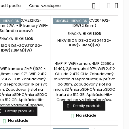



radiť podľa:
Cena: vzostupne
L HIKVISION
ORIGINAL HIKVISION
ZNAČKA:
HIKVISION
ZNAČKA:
HIKVISION
HIKVISION DS-2CV2041G2-
IDW(2.8MM)(W)
ISION DS-2CV2121G2-
IDW(2.8MM)(W)
4MP IP WiFi kamera4MP (2560 x
 WiFi kamera 2MP (1920 ×
1440), 2,8mm, uhol 97°, WiFi 2,412
2,8mm, uhol 97°, WiFi 2,412
GHz do 2,472 GHz. Zabudovaný
 2,472 GHz. Zabudovaný
mikrofón a reproduktor, IR prísvit
n a reproduktor, IR prísvit
do 30m, Zabudovaný slot na
m, Zabudovaný slot na
microSD/microSDHC/microSDXC
D/microSDHC/microSDXC
kartu do 512 GB, Aplikácia Hik-
do 512 GB, Aplikácia Hik-
Connect na vzdialenú správu,
ct na vzdialenú správu,
nemá webové rozhranie.
Detaily produktu

á webové rozhranie!
Detaily produktu

Na sklade

Na sklade
