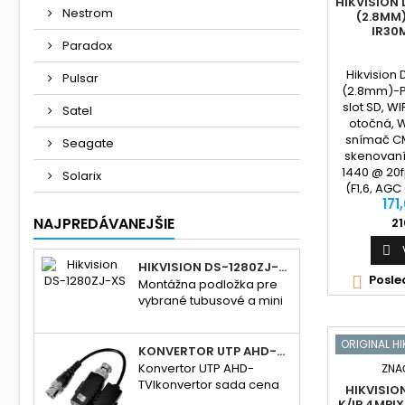
HIKVISION
Nestrom
(2.8MM)
IR30M
Paradox
Hikvisio
Pulsar
(2.8mm)-PT
slot SD, W
Satel
otočná, W
snímač C
Seagate
skenovaní
1440 @ 20fp
Solarix
(F1,6, AGC
171
(F1,6, AGC 
objektív: Z
NAJPREDÁVANEJŠIE
21
91°, verti

HIKVISION DS-1280ZJ-XS
Posle

Montážna podložka pre
vybrané tubusové a mini
dome kamery, hliníková
zliatina
ORIGINAL HI
KONVERTOR UTP AHD-TVI KONVERTOR SADA/CENA ZA SADU
Konvertor UTP AHD-
ZNA
TVIkonvertor sada cena
HIKVISIO
za pár, 1-kanálový
K/IP 4MPIX