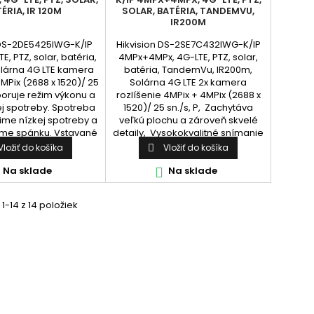
ÉRIA, IR 120M
SOLAR, BATÉRIA, TANDEMVU,
IR200M
 DS-2DE5425IWG-K/IP
Hikvision DS-2SE7C432IWG-K/IP
E, PTZ, solar, batéria,
4MPx+4MPx, 4G-LTE, PTZ, solar,
olárna 4G LTE kamera
batéria, TandemVu, IR200m,
4MPix (2688 x 1520)/ 25
Solárna 4G LTE 2x kamera
poruje režim výkonu a
rozlíšenie 4MPix + 4MPix (2688 x
ej spotreby. Spotreba
1520)/ 25 sn./s, P, Zachytáva
žime nízkej spotreby a
veľkú plochu a zároveň skvelé
žime spánku. Vstavané
detaily, Vysokokvalitné snímanie
cie sklo na účinné
s rozlíšením 4 MP, Vynikajúci
Vložiť do košíka
Vložiť do košíka

anie, Odolnosť voči
výkon pri slabom osvetlení s
chu (IP66), Vstavaná
Na sklade
technológiou ColorVu v bullet
Na sklade

pamäť...
kanáli, Zabezpečuje...
1-14 z 14 položiek