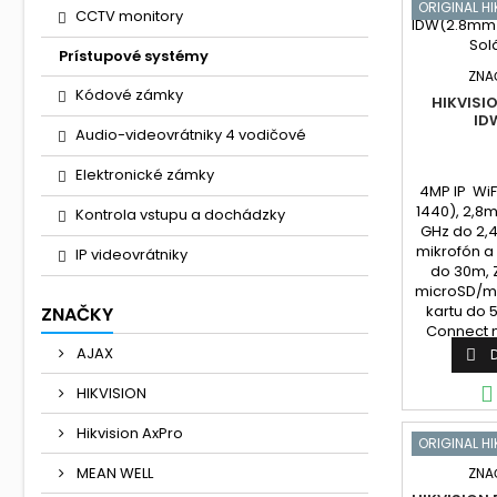
ORIGINAL HI
CCTV monitory
Prístupové systémy
ZNA
Kódové zámky
HIKVISI
ID
Audio-videovrátniky 4 vodičové
Elektronické zámky
4MP IP Wi
1440), 2,8m
Kontrola vstupu a dochádzky
GHz do 2,
mikrofón a 
IP videovrátniky
do 30m, 
microSD/m
kartu do 5
ZNAČKY
Connect n
nemá w
AJAX


HIKVISION
Hikvision AxPro
ORIGINAL HI
MEAN WELL
ZNA