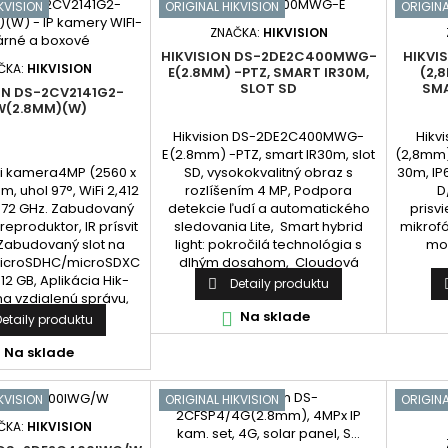
zobrazenie...
KVISION
ORIGINAL HIKVISION
ORIGINA
ZNAČKA:
HIKVISION
HIKVISION DS-2DE2C400MWG-
HIKVI
ČKA:
HIKVISION
E(2.8MM) -PTZ, SMART IR30M,
(2,8
SLOT SD
SMA
ON DS-2CV2141G2-
W(2.8MM)(W)
Hikvision DS-2DE2C400MWG-
Hikv
E(2.8mm) -PTZ, smart IR30m, slot
(2,8mm),
Fi kamera4MP (2560 x
SD, vysokokvalitný obraz s
30m, IP6
m, uhol 97°, WiFi 2,412
rozlíšením 4 MP, Podpora
D
472 GHz. Zabudovaný
detekcie ľudí a automatického
prisv
reproduktor, IR prísvit
sledovania Lite, Smart hybrid
mikrof
Zabudovaný slot na
light: pokročilá technológia s
mo
icroSDHC/microSDXC
dlhým dosahom, Cloudová
12 GB, Aplikácia Hik-
služba Hik-Connect a aplikácia
Detaily produktu

a vzdialenú správu,
pre vzdialenú správu a
ebové rozhranie!
zobrazenie zariadení, Vstavaný
Na sklade

Detaily produktu
mikrofón a reproduktor pre
Na sklade
audio...
KVISION
ORIGINAL HIKVISION
ORIGINA
ČKA:
HIKVISION