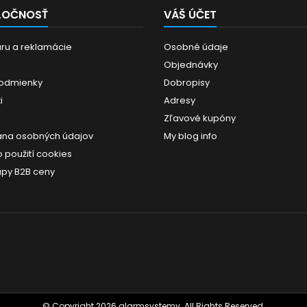
LOČNOSŤ
VÁŠ ÚČET
aru a reklamácie
Osobné údaje
Objednávky
odmienky
Dobropisy
i
Adresy
Zľavové kupóny
ana osobných údajov
My blog info
 použití cookies
upy B2B ceny
© Copyright 2026 alarmsystemy. All Rights Reserved.