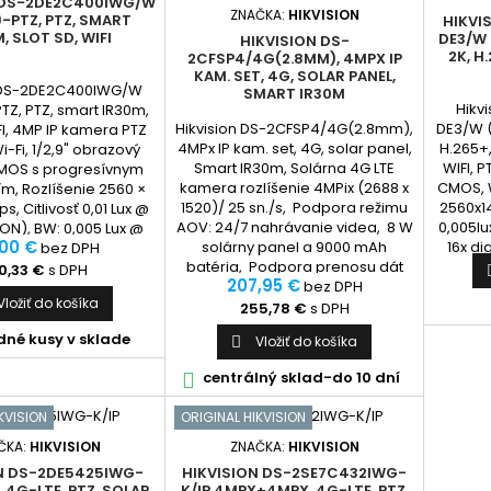
 DS-2DE2C400IWG/W
ZNAČKA:
HIKVISION
-PTZ, PTZ, SMART
HIKVI
, SLOT SD, WIFI
DE3/W 
HIKVISION DS-
2K, H.
2CFSP4/4G(2.8MM), 4MPX IP
KAM. SET, 4G, SOLAR PANEL,
n DS-2DE2C400IWG/W
SMART IR30M
Hikv
Z, PTZ, smart IR30m,
Hikvision DS-2CFSP4/4G(2.8mm),
DE3/W (
IFI, 4MP IP kamera PTZ
4MPx IP kam. set, 4G, solar panel,
H.265+,
i-Fi, 1/2,9" obrazový
Smart IR30m, Solárna 4G LTE
WIFI, 
MOS s progresívnym
kamera rozlíšenie 4MPix (2688 x
CMOS, W
m, Rozlíšenie 2560 ×
1520)/ 25 sn./s, Podpora režimu
2560x14
s, Citlivosť 0,01 Lux @
AOV: 24/7 nahrávanie videa, 8 W
0,005lu
 ON), BW: 0,005 Lux @
,00 €
solárny panel a 9000 mAh
16x di
ON), 0 Lux s IR, 2,8 mm
bez DPH
batéria, Podpora prenosu dát
12VDC a
orný uhol: horizontálny
0,33 €
s DPH
207,95 €
4G LTE, Smart Hybrid Light: 30 m
bez DPH
kálny 49°, uhlopriečka
Vložiť do košíka
biele svetlo a IR, Detekcia
108°,...
255,78 €
s DPH
pohybu 2.0: Podpora detekcie
dné kusy v sklade
Vložiť do košíka

osôb a...
centrálný sklad-do 10 dní

KVISION
ORIGINAL HIKVISION
ČKA:
HIKVISION
ZNAČKA:
HIKVISION
N DS-2DE5425IWG-
HIKVISION DS-2SE7C432IWG-
, 4G-LTE, PTZ, SOLAR,
K/IP 4MPX+4MPX, 4G-LTE, PTZ,