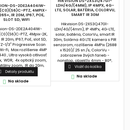
HIKVISION DS-2XS3Q47G1-
LDH/4G/(4MM), IP 4MPX, 4G-
SION-DS-2DE2A404IW-
LTE, SOLAR, BATÉRIA, COLORVU,
(C0)(S6)C-PTZ, 4MPIX-
SMART IR 30M
265+, IR 20M, IP67, POE,
SLOT SD, WIFI
Hikvision DS-2XS3Q47G1-
ision-DS-2DE2A404IW-
LDH/4G/(4mm), IP 4MPx, 4G-LTE,
C0)(S6)C-PTZ, 4Mpix-2K,
solar, batéria, ColorVu, smart IR
 IR 20m, IP67, PoE, slot SD,
30m, Solárna 4G LTE kamera s PIR
PTZ-1/3" Progressive Scan
senzorom, rozlíšenie 4MPix (2688
i-Fi, Max rozlíšenie 4MP
x 1520)/ 25 sn./s, ColorVu -
40 , Ultra vysoká citlivosť
zobrazenie živých farieb -
x, WDR, 4x optický zoom,
nonstop, objektív 4mm - 80°,
gitálny zoom, IR do 20m,
WDR 120dB, Bezdrôtový sieťový
Vložiť do košíka

 PoE (802.3af), IK10, IP66
prenos LTE / WCDMA / GSM 4G,
Detaily produktu

podpora karty Micro SIM, Batéria
Na sklade

Na sklade
kamery môže pracovať až...
