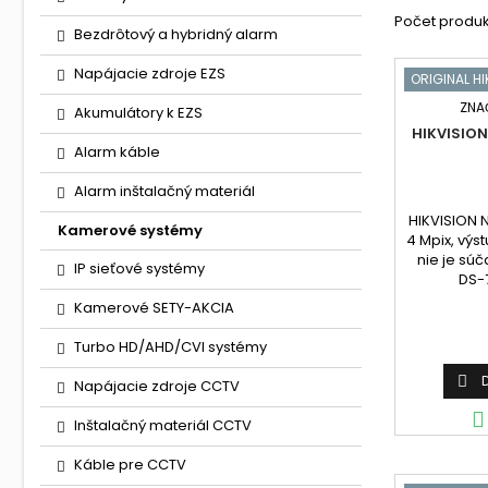
Počet produk
Bezdrôtový a hybridný alarm
Napájacie zdroje EZS
ORIGINAL HI
ZNA
Akumulátory k EZS
HIKVISIO
Alarm káble
Alarm inštalačný materiál
HIKVISION N
Kamerové systémy
4 Mpix, výst
nie je súč
IP sieťové systémy
DS-
Kamerové SETY-AKCIA
Turbo HD/AHD/CVI systémy

Napájacie zdroje CCTV

Inštalačný materiál CCTV
Káble pre CCTV