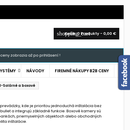
shopping_cart
Košík:
0
Produkty - 0,00 €
ceny zobrazia až po prihlásení !
SYSTÉMY
NÁVODY
FIREMNÉ NÁKUPY B2B CENY
I-Solárné a boxové
revádzky, kde je prioritou jednoduchá inštalácia bez
bullet a integrujú základné funkcie. Boxové kamery sú
 v bankách, priemyselných objektoch alebo obchodných
ita inštalácie.