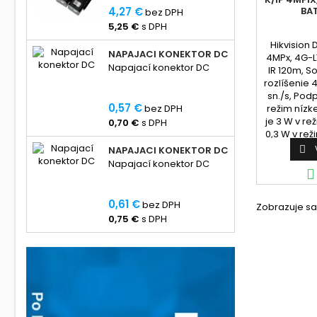
pasívny video UTP balun,
BAT
4,27 €
bez DPH
Podpora kamery/DVR
5,25 €
s DPH
zariadenia s POC,
Hikvision
Kompatibilné s
NAPAJACÍ KONEKTOR DC
4MPx, 4G-LT
HDCVI/TVI/AHD/CVBS,Prenosová
Napajací konektor DC
IR 120m, S
vzdialenosť: kamera bez
rozlíšenie 
POC Max. 250 m; POC
sn./s, Pod
kamera Max. 150 m.
0,57 €
režim nízk
bez DPH
je 3 W v re
0,70 €
s DPH
0,3 W v re
vyhrieva

NAPAJACÍ KONEKTOR DC
odhmliev
Napajací konektor DC
vode a pra

0,61 €
bez DPH
Zobrazuje sa 
0,75 €
s DPH