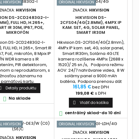
L HIKVISION
ORIGINAL HIKVISION
ZNAČKA:
HIKVISION
ZNAČKA:
HIKVISION
SION DS-2CD2483G2-I-
HIKVISION DS-
MM), FULL HD, H.265+,
2CFS04/4G(2.8MM), 4MPX IP
RT IR 30M, IP67, POE,
KAM. SET, 4G, SOLAR PANEL,
MIKROFÓN
SMART IR30M
ision DS-2CD2483G2-I-
Hikvision DS-2CFS04/4G(2.8mm),
 FULL HD, H.265+, Smart IR
4MPx IP kam. set, 4G, solar panel,
7, PoE, mikrofón, 8 Mpix IP
Smart IR30m, Solárna 4G LTE
/N WDR kamera s IR
kamera rozlíšenie 4MPix (2688 x
ietením, PIR detektorom,
1520)/ 25 sn./s, Podpora režimu
ónom a reproduktorom, s
AOV: 24/7 nahrávanie videa, 8 W
žnosťou záznamu na
solárny panel a 9000 mAh
pamäťovú kartu.
batéria, Podpora prenosu dát
161,85 €
4G LTE, Smart Hybrid Light: 30 m
bez DPH
Detaily produktu

biele svetlo a IR, Detekcia pohybu
199,08 €
s DPH
Na sklade
2.0: Podpora detekcie osôb a...

Vložiť do košíka

centrálný sklad-do 10 dní

L HIKVISION
ORIGINAL HIKVISION
ZNAČKA:
HIKVISION
ZNAČKA:
HIKVISION