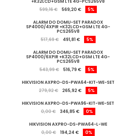
+K32LCD+GSM LTE 4G-PCS265V8
599,16 €
569,20 €
5%
ALARM DO DOMU-SET PARADOX
SP4000/4XPIR +K32LCD+GSM LTE 4G-
PCS265V8
517,69 €
491,81 €
5%
ALARM DO DOMU-SET PARADOX
SP4000/6XPIR +K32LCD+GSM LTE 4G-
PCS265V8
543,99 €
516,79 €
5%
HIKVISION AXPRO-DS-PWA64-KIT-WE-SET
279,92 €
265,92 €
5%
HIKVISION AXPRO-DS-PWA96-KIT-WE-SET
0,00 €
346,85 €
0%
HIKVISION AXPRO-DS-PWA64-L-WE
0,00 €
194,24 €
0%