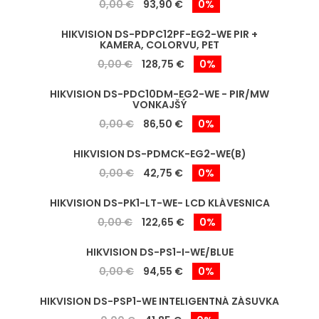
0,00 €
93,90 €
0%
HIKVISION DS-PDPC12PF-EG2-WE PIR +
KAMERA, COLORVU, PET
0,00 €
128,75 €
0%
HIKVISION DS-PDC10DM-EG2-WE - PIR/MW
VONKAJŠÝ
0,00 €
86,50 €
0%
HIKVISION DS-PDMCK-EG2-WE(B)
0,00 €
42,75 €
0%
HIKVISION DS-PK1-LT-WE- LCD KLÁVESNICA
0,00 €
122,65 €
0%
HIKVISION DS-PS1-I-WE/BLUE
0,00 €
94,55 €
0%
HIKVISION DS-PSP1-WE INTELIGENTNÁ ZÁSUVKA