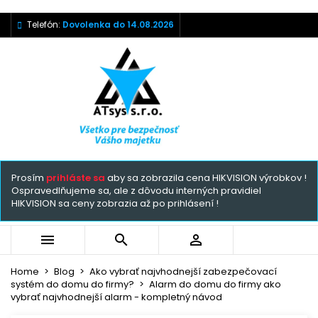
Telefón:
Dovolenka do 14.08.2026
Prosím
prihláste sa
aby sa zobrazila cena HIKVISION výrobkov !
Ospravedlňujeme sa, ale z dôvodu interných pravidiel
HIKVISION sa ceny zobrazia až po prihlásení !



Home
Blog
Ako vybrať najvhodnejší zabezpečovací
systém do domu do firmy?
Alarm do domu do firmy ako
vybrať najvhodnejší alarm - kompletný návod