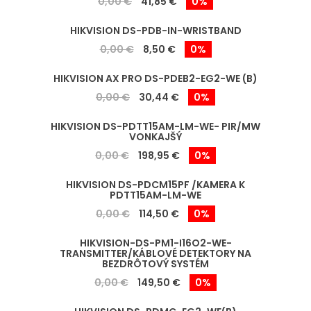
0,00 €
41,85 €
0%
HIKVISION DS-PDB-IN-WRISTBAND
0,00 €
8,50 €
0%
HIKVISION AX PRO DS-PDEB2-EG2-WE (B)
0,00 €
30,44 €
0%
HIKVISION DS-PDTT15AM-LM-WE- PIR/MW
VONKAJŠÝ
0,00 €
198,95 €
0%
HIKVISION DS-PDCM15PF /KAMERA K
PDTT15AM-LM-WE
0,00 €
114,50 €
0%
HIKVISION-DS-PM1-I16O2-WE-
TRANSMITTER/KÁBLOVÉ DETEKTORY NA
BEZDRÔTOVÝ SYSTÉM
0,00 €
149,50 €
0%