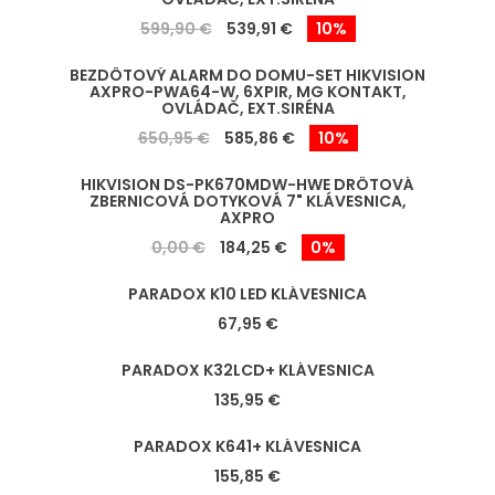
599,90 €
539,91 €
10%
BEZDÔTOVÝ ALARM DO DOMU-SET HIKVISION
AXPRO-PWA64-W, 6XPIR, MG KONTAKT,
OVLÁDAČ, EXT.SIRÉNA
650,95 €
585,86 €
10%
HIKVISION DS-PK670MDW-HWE DRÔTOVÁ
ZBERNICOVÁ DOTYKOVÁ 7" KLÁVESNICA,
AXPRO
0,00 €
184,25 €
0%
PARADOX K10 LED KLÁVESNICA
67,95 €
PARADOX K32LCD+ KLÁVESNICA
135,95 €
PARADOX K641+ KLÁVESNICA
155,85 €