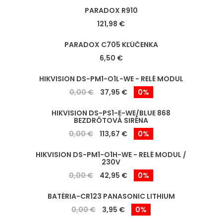
PARADOX R910
121,98 €
PARADOX C705 KĽÚČENKA
6,50 €
HIKVISION DS-PM1-O1L-WE - RELÉ MODUL
0,00 €
37,95 €
0%
HIKVISION DS-PS1-E-WE/BLUE 868
BEZDRÔTOVÁ SIRÉNA
0,00 €
113,67 €
0%
HIKVISION DS-PM1-O1H-WE - RELÉ MODUL /
230V
0,00 €
42,95 €
0%
BATÉRIA-CR123 PANASONIC LITHIUM
0,00 €
3,95 €
0%