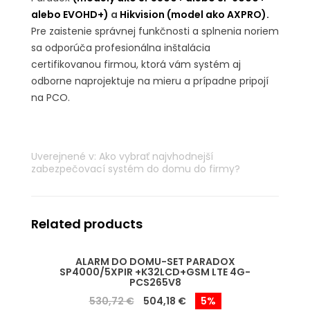
alebo EVOHD+)
a
Hikvision (model ako AXPRO).
Pre zaistenie správnej funkčnosti a splnenia noriem
sa odporúča profesionálna inštalácia
certifikovanou firmou, ktorá vám systém aj
odborne naprojektuje na mieru a prípadne pripojí
na PCO.
Uverejnené v:
Ako vybrať najvhodnejší
zabezpečovací systém do domu do firmy?
Related products
ALARM DO DOMU-SET PARADOX
SP4000/5XPIR +K32LCD+GSM LTE 4G-
PCS265V8
530,72 €
504,18 €
5%