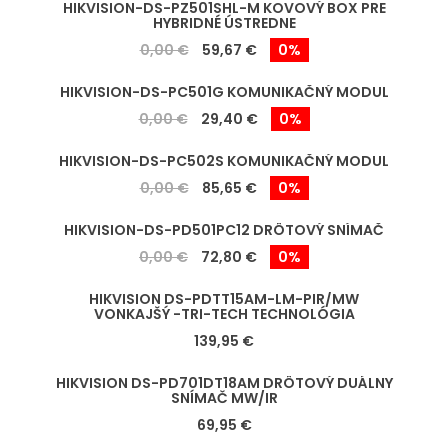
HIKVISION-DS-PZ501SHL-M KOVOVÝ BOX PRE
HYBRIDNÉ ÚSTREDNE
0,00 €
59,67 €
0%
HIKVISION-DS-PC501G KOMUNIKAČNÝ MODUL
0,00 €
29,40 €
0%
HIKVISION-DS-PC502S KOMUNIKAČNÝ MODUL
0,00 €
85,65 €
0%
HIKVISION-DS-PD501PC12 DRÔTOVÝ SNÍMAČ
0,00 €
72,80 €
0%
HIKVISION DS-PDTT15AM-LM-PIR/MW
VONKAJŠÝ -TRI-TECH TECHNOLÓGIA
139,95 €
HIKVISION DS-PD701DT18AM DRÔTOVÝ DUÁLNY
SNÍMAČ MW/IR
69,95 €