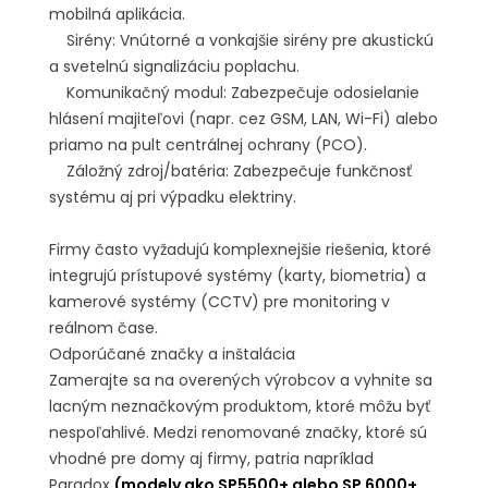
mobilná aplikácia.
Sirény: Vnútorné a vonkajšie sirény pre akustickú
a svetelnú signalizáciu poplachu.
Komunikačný modul: Zabezpečuje odosielanie
hlásení majiteľovi (napr. cez GSM, LAN, Wi-Fi) alebo
priamo na pult centrálnej ochrany (PCO).
Záložný zdroj/batéria: Zabezpečuje funkčnosť
systému aj pri výpadku elektriny.
Firmy často vyžadujú komplexnejšie riešenia, ktoré
integrujú prístupové systémy (karty, biometria) a
kamerové systémy (CCTV) pre monitoring v
reálnom čase.
Odporúčané značky a inštalácia
Zamerajte sa na overených výrobcov a vyhnite sa
lacným neznačkovým produktom, ktoré môžu byť
nespoľahlivé. Medzi renomované značky, ktoré sú
vhodné pre domy aj firmy, patria napríklad
Paradox
(modely ako SP5500+ alebo SP 6000+