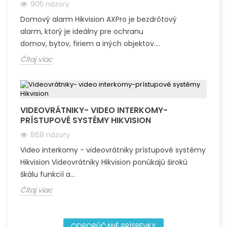
905 názory
Domový alarm Hikvision AXPro je bezdrôtový
alarm, ktorý je ideálny pre ochranu
domov, bytov, firiem a iných objektov....
Čítaj viac
VIDEOVRÁTNIKY- VIDEO INTERKOMY-
PRÍSTUPOVÉ SYSTÉMY HIKVISION
868 názory
Video interkomy - videovrátniky prístupové systémy
Hikvision Videovrátniky Hikvision ponúkajú širokú
škálu funkcií a...
Čítaj viac
ODPORÚČANÉ PRÍSPEVKY