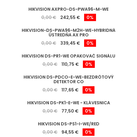
HIKVISION AXPRO-DS-PWA96-M-WE
0,00 €
242,55 €
0%
HIKVISION-DS-PWA96-M2H-WE-HYBRIDNÁ
ÚSTREDŇA AX PRO
0,00 €
339,45 €
0%
HIKVISION DS-PR1-WE OPAKOVAČ SIGNÁLU
0,00 €
110,75 €
0%
HIKVISION DS-PDCO-E-WE-BEZDRÔTOVÝ
DETEKTOR CO
0,00 €
117,65 €
0%
HIKVISION DS-PK1-E-WE - KLÁVESNICA
0,00 €
77,50 €
0%
HIKVISION DS-PS1-I-WE/RED
0,00 €
94,55 €
0%