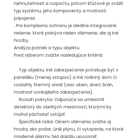
nehnuteľnosti a rozpočtu, pričom kľúčové je zvážiť
typ systému, jeho komponenty a možnosti
pripojenia
. Pre komplexnú ochranu je ideálne integrované
riešenie, ktoré pokrýva nielen vlámanie, ale aj iné
hrozby.
Analýza potrieb a typu objektu
Pred výberom zvážte nasledujúce kritériá:
Typ objektu: Iné zabezpečenie potrebuje byt v
paneláku (menej vstupov) a iné rodinný dom či
rozsiahly firemný areál (viac okien, dverí, brán,
možnosť vonkajšieho zabezpečenia).
Rozsah pokrytia: Odporúča sa umiestniť
detektory do všetkých miestností, ktorými by
mohol páchateľ vstúpiť.
Špecifické riziká: Okrem vlámania zvážte aj
hrozby ako požiar, únik plynu, či vytopenie, na ktoré
moderné alarmy tiež dokážu upozorniť.