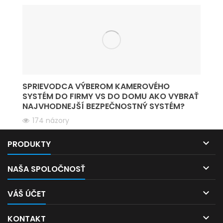
SPRIEVODCA VÝBEROM KAMEROVÉHO
SYSTÉM DO FIRMY VS DO DOMU AKO VYBRAŤ
NAJVHODNEJŠÍ BEZPEČNOSTNÝ SYSTÉM?
174 názory
Čítaj viac

PRODUKTY

NAŠA SPOLOČNOSŤ

VÁŠ ÚČET

KONTAKT