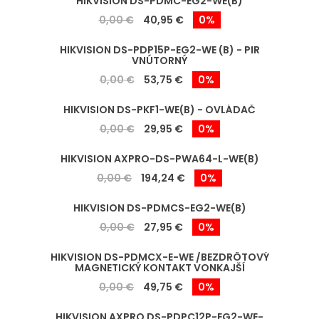
HIKVISION DS-PDMC-EG2-WE(B)
0,00 €
40,95 €
0%
HIKVISION DS-PDP15P-EG2-WE (B) - PIR
VNÚTORNÝ
0,00 €
53,75 €
0%
HIKVISION DS-PKF1-WE(B) - OVLÁDAČ
0,00 €
29,95 €
0%
HIKVISION AXPRO-DS-PWA64-L-WE(B)
0,00 €
194,24 €
0%
HIKVISION DS-PDMCS-EG2-WE(B)
0,00 €
27,95 €
0%
HIKVISION DS-PDMCX-E-WE /BEZDRÔTOVÝ
MAGNETICKÝ KONTAKT VONKAJŠÍ
0,00 €
49,75 €
0%
HIKVISION AXPRO DS-PDPC12P-EG2-WE-