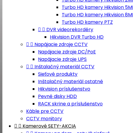
Turbo HD kamery Hikvision 5M
Turbo HD kamery Hikvision 8M
Turbo HD kamery PTZ


DVR videorekordéry
Hikvision DVR Turbo HD


Napájacie zdroje CCTV
Napájacie zdroje DC/PoE
Napájacie zdroje UPS


Inštalačný materiál CCTV
Sieťové produkty
Inštalačný materiál ostatné
Hikvision príslušenstvo
Pevné disky HDD
RACK skrine a príslušenstvo
Káble pre CCTV
CCTV monitory


Kamerové SETY-AKCIA