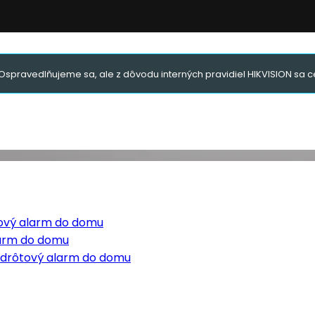
Ospravedlňujeme sa, ale z dôvodu interných pravidiel HIKVISION sa ce
tový alarm do domu
larm do domu
ezdrôtový alarm do domu