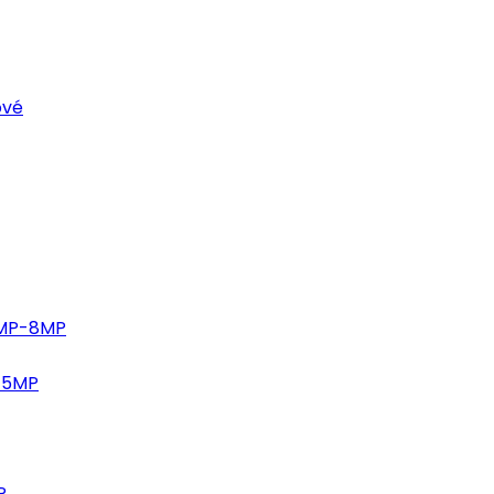
ové
4MP-8MP
-5MP
P