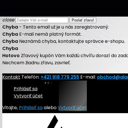
Zaregistrujte sa a obdržíte na Váš zadaný e-mail 5€ vo
close
Chyba
- Tento email už je u nás zaregistrovaný.
Chyba
E-mail nemá platný formát.
Chyba
Neznámá chyba, kontaktujte správce e-shopu.
Chyba
Hotovo
Zľavový kupón Vám každú chvíľu dorazí do zad
Nechcem žiadnu zľavu, zavrieť.
Kontakt
Telefón:
+421 918 779 255
E-mail:
obchod@ala
Prihlásiť sa
Vytvoriť účet
Vitajte,
Prihlásiť sa
alebo
Vytvoriť účet