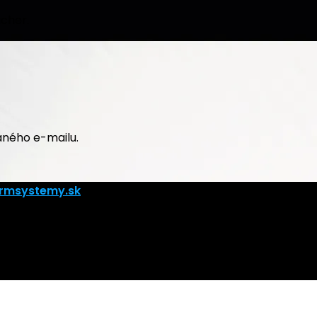
ucher.
aného e-mailu.
rmsystemy.sk