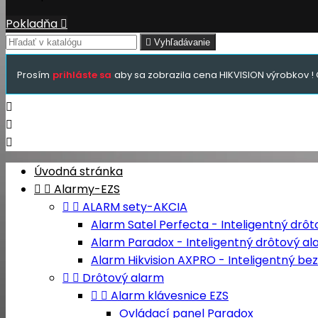
Pokladňa


Vyhľadávanie
Prosím
prihláste sa
aby sa zobrazila cena HIKVISION výrobkov ! 



Úvodná stránka


Alarmy-EZS


ALARM sety-AKCIA
Alarm Satel Perfecta - Inteligentný drô
Alarm Paradox - Inteligentný drôtový a
Alarm Hikvision AXPRO - Inteligentný b


Drôtový alarm


Alarm klávesnice EZS
Ovládací panel Paradox