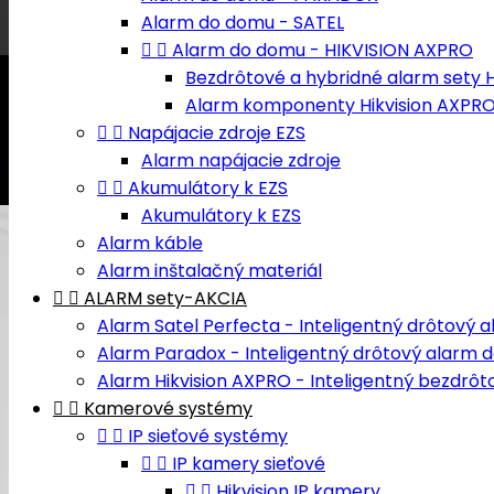
Alarm do domu - SATEL


Alarm do domu - HIKVISION AXPRO
Bezdrôtové a hybridné alarm sety H
Alarm komponenty Hikvision AXPR


Napájacie zdroje EZS
Alarm napájacie zdroje


Akumulátory k EZS
Akumulátory k EZS
Alarm káble
Alarm inštalačný materiál


ALARM sety-AKCIA
Alarm Satel Perfecta - Inteligentný drôtový
Alarm Paradox - Inteligentný drôtový alarm 
Alarm Hikvision AXPRO - Inteligentný bezdrô


Kamerové systémy


IP sieťové systémy


IP kamery sieťové


Hikvision IP kamery