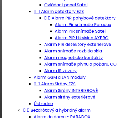
Ovládací panel Satel


Alarm detektory EZS


Alarm PIR pohybové detektory
Alarm Pir snímače Paradox
Alarm PIR snímače Satel
Alarm PIR Hikvision AXPRO
Alarm PIR detektory exterierové
Alarm snímače rozbitia skla
Alarm magnetické kontakty
Alarm snímače plynu a požiaru, CO,
Alarm IR závory
Alarm GSM a LAN moduly


Alarm Sirény EZS
Alarm Sirény INTERIEROVÉ
Alarm sirény exteriérové
Ústredne


Bezdrôtový a hybridný alarm
Alarm do domu - PARADOX