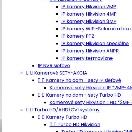
IP kamery Hikvision 2MP
IP kamery Hikvision 4MP
IP kamery Hikvision 8MP
IP kamery WIFI-Solárné a box
IP kamery PTZ
IP kamery Hikvision špeciálne
IP kamery Hikvision ANPR
IP kamery termovízne
IP NVR sieťové


Kamerové SETY-AKCIA


Kamery na dom - sety IP sieťové
Kamerové sety Hikvision IP *2MP-


Kamery na dom - sety Turbo HD
Kamerové sety Hikvision THD *2MP


Turbo HD/AHD/CVI systémy


Kamery Turbo HD


Turbo HD Hikvision
Turbo HD kamery Hikvision 2M