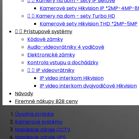


Kamery na dom - sety IP sieťové
Kamerové sety Hikvision IP *2MP-4MP-


Kamery na dom - sety Turbo HD
Kamerové sety Hikvision THD *2MP-5MP


Prístupové systémy
Kódové zámky
Audio-videovrátniky 4 vodičové
Elektronické zámky
Kontrola vstupu a dochádzky


IP videovrátniky
IP video interkom Hikvision
IP video interkom dvojvodičové Hikvision
Návody
Firemné nákupy B2B ceny
Úvodná stránka
Kamerové systémy
Napájacie zdroje CCTV
Napájacie zdroje UPS