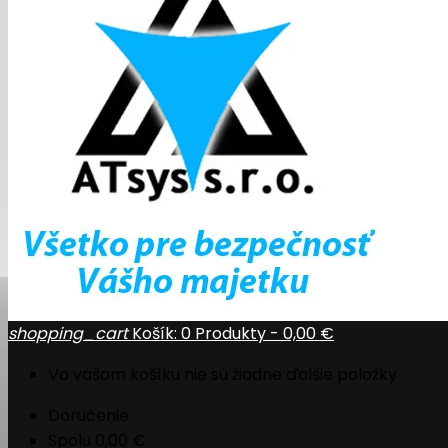
shopping_cart
Košík:
0
Produkty - 0,00 €
Vo vašom košíku nie sú žiadne ďalšie položky
Doručenie
Spolu
0,00 €