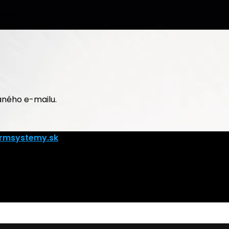
ucher.
aného e-mailu.
rmsystemy.sk