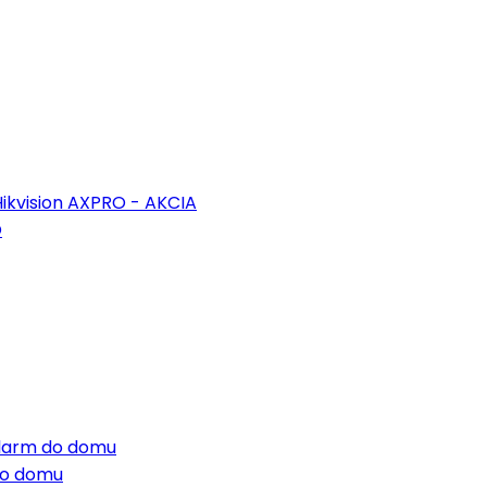
ikvision AXPRO - AKCIA
O
 alarm do domu
do domu