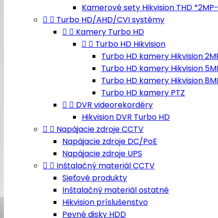
Kamerové sety Hikvision THD *2MP


Turbo HD/AHD/CVI systémy


Kamery Turbo HD


Turbo HD Hikvision
Turbo HD kamery Hikvision 2M
Turbo HD kamery Hikvision 5M
Turbo HD kamery Hikvision 8M
Turbo HD kamery PTZ


DVR videorekordéry
Hikvision DVR Turbo HD


Napájacie zdroje CCTV
Napájacie zdroje DC/PoE
Napájacie zdroje UPS


Inštalačný materiál CCTV
Sieťové produkty
Inštalačný materiál ostatné
Hikvision príslušenstvo
Pevné disky HDD