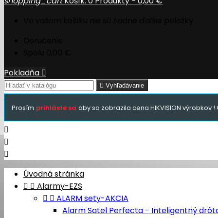
shopping_cart
Košík:
0
Produkty - 0,00 €
Vo vašom košíku nie sú žiadne ďalšie položky
Doručenie
Spolu
0,00 €
Pokladňa


Vyhľadávanie
Prosím
prihláste sa
aby sa zobrazila cena HIKVISION výrobkov ! 



Úvodná stránka


Alarmy-EZS


ALARM sety-AKCIA
Alarm Satel Perfecta - Inteligentný drô