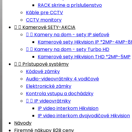
RACK skrine a príslušenstvo
Káble pre CCTV
CCTV monitory


Kamerové SETY-AKCIA


Kamery na dom - sety IP sieťové
Kamerové sety Hikvision IP *2MP-4MP-


Kamery na dom - sety Turbo HD
Kamerové sety Hikvision THD *2MP-5MP


Prístupové systémy
Kódové zámky
Audio-videovrátniky 4 vodičové
Elektronické zámky
Kontrola vstupu a dochádzky


IP videovrátniky
IP video interkom Hikvision
IP video interkom dvojvodičové Hikvision
Návody
Firemné nákupy B2B ceny