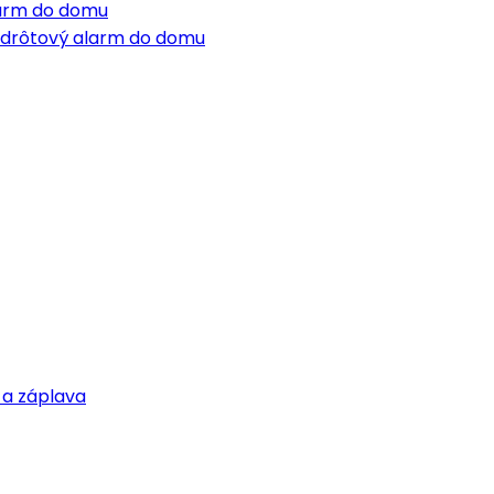
larm do domu
ezdrôtový alarm do domu
 a záplava