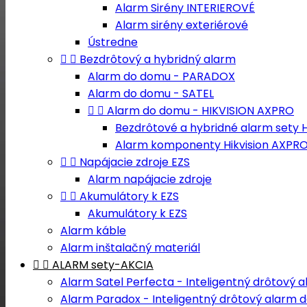
Alarm Sirény INTERIEROVÉ
Alarm sirény exteriérové
Ústredne


Bezdrôtový a hybridný alarm
Alarm do domu - PARADOX
Alarm do domu - SATEL


Alarm do domu - HIKVISION AXPRO
Bezdrôtové a hybridné alarm sety H
Alarm komponenty Hikvision AXPR


Napájacie zdroje EZS
Alarm napájacie zdroje


Akumulátory k EZS
Akumulátory k EZS
Alarm káble
Alarm inštalačný materiál


ALARM sety-AKCIA
Alarm Satel Perfecta - Inteligentný drôtový
Alarm Paradox - Inteligentný drôtový alarm 