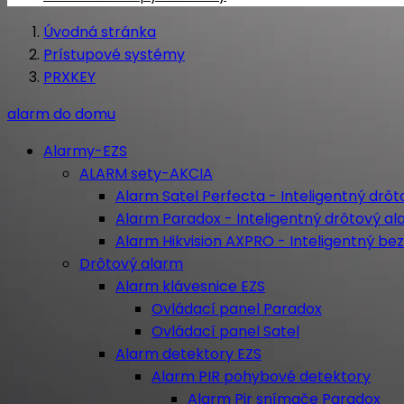
Úvodná stránka
Prístupové systémy
PRXKEY
alarm do domu
Alarmy-EZS
ALARM sety-AKCIA
Alarm Satel Perfecta - Inteligentný drô
Alarm Paradox - Inteligentný drôtový a
Alarm Hikvision AXPRO - Inteligentný b
Drôtový alarm
Alarm klávesnice EZS
Ovládací panel Paradox
Ovládací panel Satel
Alarm detektory EZS
Alarm PIR pohybové detektory
Alarm Pir snímače Paradox