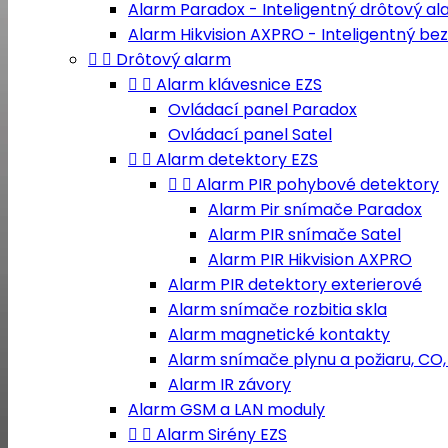
Alarm Paradox - Inteligentný drôtový a
Alarm Hikvision AXPRO - Inteligentný b


Drôtový alarm


Alarm klávesnice EZS
Ovládací panel Paradox
Ovládací panel Satel


Alarm detektory EZS


Alarm PIR pohybové detektory
Alarm Pir snímače Paradox
Alarm PIR snímače Satel
Alarm PIR Hikvision AXPRO
Alarm PIR detektory exterierové
Alarm snímače rozbitia skla
Alarm magnetické kontakty
Alarm snímače plynu a požiaru, CO,
Alarm IR závory
Alarm GSM a LAN moduly


Alarm Sirény EZS