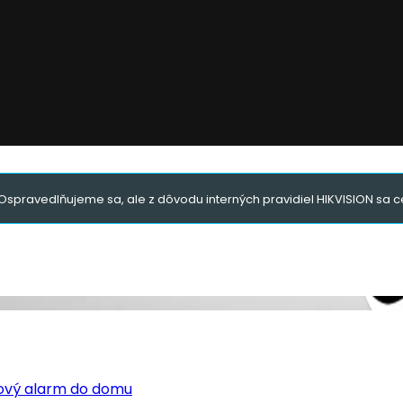
Ospravedlňujeme sa, ale z dôvodu interných pravidiel HIKVISION sa ce
tový alarm do domu