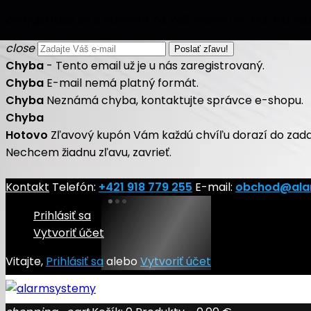
Zaregistrujte sa a obdržíte na Váš zadaný e-mail 5€ vo
close
Chyba
- Tento email už je u nás zaregistrovaný.
Chyba
E-mail nemá platný formát.
Chyba
Neznámá chyba, kontaktujte správce e-shopu.
Chyba
Hotovo
Zľavový kupón Vám každú chvíľu dorazí do zad
Nechcem žiadnu zľavu, zavrieť.
Kontakt
Telefón:
+421 918 779 255
E-mail:
obchod@ala
Prihlásiť sa
Vytvoriť účet
Vitajte,
Prihlásiť sa
alebo
Vytvoriť účet