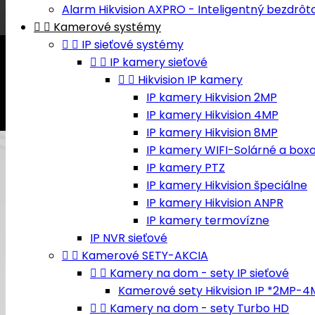
Alarm Hikvision AXPRO - Inteligentný bezdrô


Kamerové systémy


IP sieťové systémy


IP kamery sieťové


Hikvision IP kamery
IP kamery Hikvision 2MP
IP kamery Hikvision 4MP
IP kamery Hikvision 8MP
IP kamery WIFI-Solárné a box
IP kamery PTZ
IP kamery Hikvision špeciálne
IP kamery Hikvision ANPR
IP kamery termovízne
IP NVR sieťové


Kamerové SETY-AKCIA


Kamery na dom - sety IP sieťové
Kamerové sety Hikvision IP *2MP-


Kamery na dom - sety Turbo HD