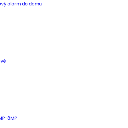
tový alarm do domu
ové
4MP-8MP