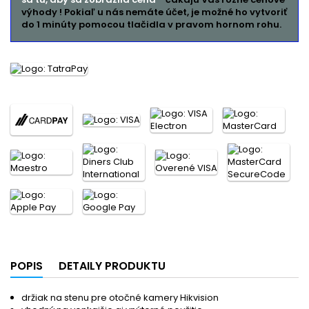
výhody ! Pokiaľ u nás nemáte účet, je možné ho vytvoriť
do 1 minúty pomocou tlačidla v pravom hornom rohu.
POPIS
DETAILY PRODUKTU
držiak na stenu pre otočné kamery Hikvision