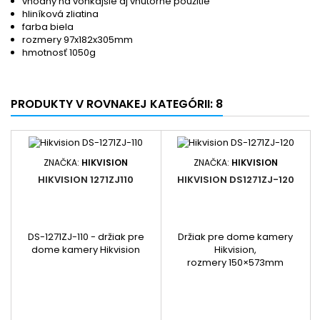
vhodný na vonkajšie aj vnútorné použitie
hliníková zliatina
farba biela
rozmery 97x182x305mm
hmotnosť 1050g
PRODUKTY V ROVNAKEJ KATEGÓRII: 8
ZNAČKA:
HIKVISION
ZNAČKA:
HIKVISION
HIKVISION 1271ZJ110
HIKVISION DS1271ZJ-120
DS-1271ZJ-110 - držiak pre
Držiak pre dome kamery
dome kamery Hikvision
Hikvision,
rozmery 150×573mm