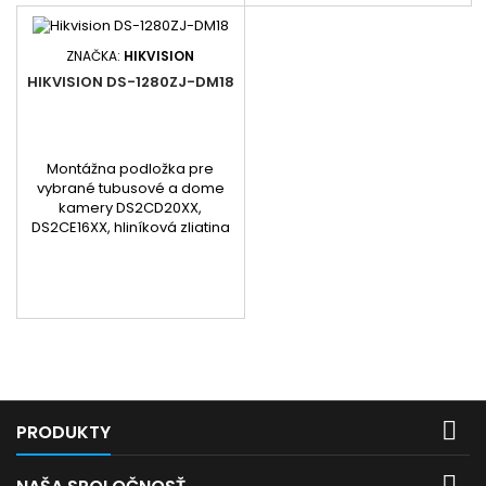
ZNAČKA:
HIKVISION
HIKVISION DS-1280ZJ-DM18
Montážna podložka pre
vybrané tubusové a dome
kamery DS2CD20XX,
DS2CE16XX, hliníková zliatina

PRODUKTY
