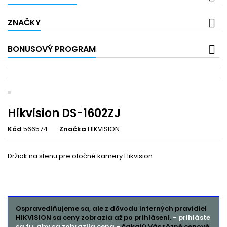
ZNAČKY
BONUSOVÝ PROGRAM
Hikvision DS-1602ZJ
Kód
566574
Značka
HIKVISION
Držiak na stenu pre otočné kamery Hikvision
Ospravedlňujeme sa, ale z dôvodu interných pravidiel
HIKVISION sa ceny zobrazia až po prihlásení.
- prihláste
sa tu, aby sa zobrazila cena -
čakajú Vás rôzné cenové