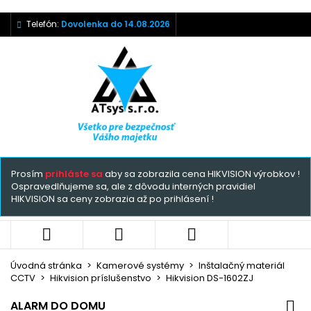
Telefón:
Dovolenka do 14.08.2026
Prosím
prihláste sa
aby sa zobrazila cena HIKVISION výrobkov !
Ospravedlňujeme sa, ale z dôvodu interných pravidiel
HIKVISION sa ceny zobrazia až po prihlásení !



Úvodná stránka
Kamerové systémy
Inštalačný materiál
CCTV
Hikvision príslušenstvo
Hikvision DS-1602ZJ
ALARM DO DOMU