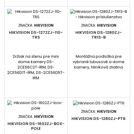
ZNAČKA:
HIKVISION
ZNAČKA:
HIKVISION
HIKVISION DS-1272ZJ-110-
HIKVISION DS-1280ZJ-
TRS
TR13-B
Držiak na stenu pre mini
Montážna podložka pre
dome kamery DS-
vybrané tubusové a dome
2CE56C2T-IRM, DS-
kamery, hliníková zliatina
2CE56D1T-IRM, DS-2CE56D5T-
IRM
ZNAČKA:
HIKVISION
ZNAČKA:
HIKVISION
HIKVISION DS-1280ZJ-PT6
HIKVISION DS-1602ZJ-BOX-
POLE