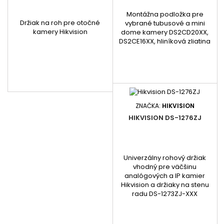
Montážna podložka pre
Držiak na roh pre otočné
vybrané tubusové a mini
kamery Hikvision
dome kamery DS2CD20XX,
DS2CE16XX, hliníková zliatina
ZNAČKA:
HIKVISION
HIKVISION DS-1276ZJ
Univerzálny rohový držiak
vhodný pre väčšinu
analógových a IP kamier
Hikvision a držiaky na stenu
radu DS-1273ZJ-XXX