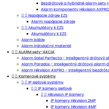
Bezdrôtové a hybridné alarm sety H
Alarm komponenty Hikvision AXPR


Napájacie zdroje EZS
Alarm napájacie zdroje


Akumulátory k EZS
Akumulátory k EZS
Alarm káble
Alarm inštalačný materiál


ALARM sety-AKCIA
Alarm Satel Perfecta - Inteligentný drôtový
Alarm Paradox - Inteligentný drôtový alarm 
Alarm Hikvision AXPRO - Inteligentný bezdrô


Kamerové systémy


IP sieťové systémy


IP kamery sieťové


Hikvision IP kamery
IP kamery Hikvision 2MP
IP kamery Hikvision 4MP