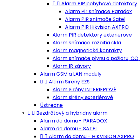


Alarm PIR pohybové detektory
Alarm Pir snímače Paradox
Alarm PIR snímače Satel
Alarm PIR Hikvision AXPRO
Alarm PIR detektory exterierové
Alarm snímače rozbitia skla
Alarm magnetické kontakty
Alarm snímače plynu a požiaru, CO,
Alarm IR závory
Alarm GSM a LAN moduly


Alarm Sirény EZS
Alarm Sirény INTERIEROVÉ
Alarm sirény exteriérové
Ústredne


Bezdrôtový a hybridný alarm
Alarm do domu - PARADOX
Alarm do domu - SATEL


Alarm do domu - HIKVISION AXPRO