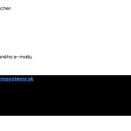
ucher.
aného e-mailu.
rmsystemy.sk