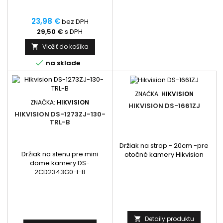
23,98 €
bez DPH
29,50 €
s DPH
Vložiť do košíka


na sklade
ZNAČKA:
HIKVISION
ZNAČKA:
HIKVISION
HIKVISION DS-1661ZJ
HIKVISION DS-1273ZJ-130-
TRL-B
Držiak na strop - 20cm -pre
Držiak na stenu pre mini
otočné kamery Hikvision
dome kamery DS-
2CD2343G0-I-B
Detaily produktu
