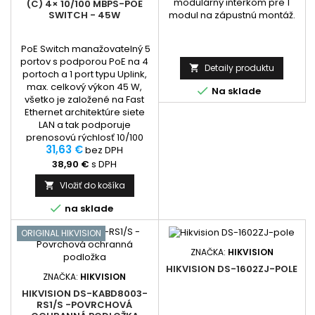
modulárný interkom pre 1
(C) 4× 10/100 MBPS-POE
modul na zápustnú montáž.
SWITCH - 45W
PoE Switch manažovatelný 5
portov s podporou PoE na 4
Detaily produktu

portoch a 1 port typu Uplink,
max. celkový výkon 45 W,

Na sklade
všetko je založené na Fast
Ethernet architektúre siete
LAN a tak podporuje
prenosovú rýchlosť 10/100
31,63 €
Mbps. Automaticky detekuje
bez DPH
a napája zariadenia
38,90 €
s DPH
podporujúce PoE normu
Vložiť do košíka

802.3af / at (max.14,5W /
port) a to na portoch 1 až 4,

na sklade
port č.5 slúži ako...
ORIGINAL HIKVISION
ZNAČKA:
HIKVISION
HIKVISION DS-1602ZJ-POLE
ZNAČKA:
HIKVISION
HIKVISION DS-KABD8003-
RS1/S -POVRCHOVÁ