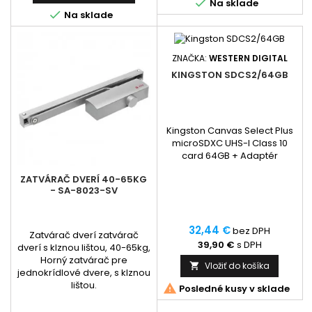

Na sklade

Na sklade
ZNAČKA:
WESTERN DIGITAL
KINGSTON SDCS2/64GB
Kingston Canvas Select Plus
microSDXC UHS-I Class 10
card 64GB + Adaptér
ZATVÁRAČ DVERÍ 40-65KG
- SA-8023-SV
32,44 €
bez DPH
Zatvárač dverí zatvárač
39,90 €
s DPH
dverí s klznou lištou, 40-65kg,
Horný zatvárač pre
Vložiť do košíka

jednokrídlové dvere, s klznou
lištou.

Posledné kusy v sklade