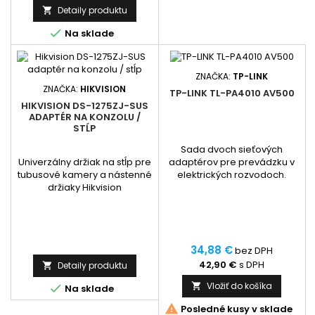
Detaily produktu


Na sklade
ZNAČKA:
TP-LINK
ZNAČKA:
HIKVISION
TP-LINK TL-PA4010 AV500
HIKVISION DS-1275ZJ-SUS
ADAPTÉR NA KONZOLU /
STĹP
Sada dvoch sieťových
Univerzálny držiak na stĺp pre
adaptérov pre prevádzku v
tubusové kamery a nástenné
elektrických rozvodoch.
držiaky Hikvision
34,88 €
bez DPH
42,90 €
s DPH
Detaily produktu

Vložiť do košíka


Na sklade

Posledné kusy v sklade