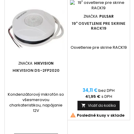
ZNAČKA:
PULSAR
19" OSVETLENIE PRE SKRINE
RACK19
Osvetlenie pre skrine RACK19
ZNAČKA:
HIKVISION
HIKVISION DS-2FP2020
34,11 €
bez DPH
Kondenzátorový mikrofón so
41,95 €
s DPH
všesmerovou
charkateristikou, napájanie
Vložiť do košíka

12V

Posledné kusy v sklade