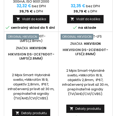
300mA, ISO 9001:2000
32,32 €
32,35 €
bez DPH
bez DPH
39,75 €
s DPH
39,79 €
s DPH
Vložiť do košíka
Vložiť do košíka




centralný sklad do 5 dní
na sklade
ORIGINAL HIKVISION
ORIGINAL HIKVISION
ZNAČKA:
HIKVISION
ZNAČKA:
HIKVISION
HIKVISION DS-2CE16D0T-
LFS(2.8MM)
HIKVISION DS-2CE76D0T-
LMFS(2.8MM)
2 Mpix Smart-Hybridné
2 Mpix Smart-Hybridné
svetlo,+Mikrofón 16:9,
svetlo,+Mikrofón 16:9,
objektív 2,8mm, IP67,
objektív 2,8mm, IP67,
infračervený prísvit až 30 m,
infračervený prísvit až 30 m,
prepínateľné signály
prepínateľné signály
(TVI/AHD/CVI/CVBS).
(TVI/AHD/CVI/CVBS).
Detaily produktu

Detaily produktu
