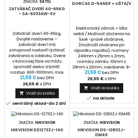
ZNAČKA:
SATEL
DORCAS D-54NDF + LIŠTA/V
ZATVÁRAČ DVERÍ 40-65KG
- SA-6033AW-SV
Elektronický zámok + lišta
Zatvárač dverí 40-65kg,
velká / Možnosť otočenia na
Dvojité nastavenie –
ĺavé -pravé otváranie,
zatvárač dverí má
(možnošť otvárania pri
schopnosť nastaviť rýchlosť
výpadku napätia), rozmery:
zatvárania a odskoku. Dvere
249mm x 25mm x 2mm,
v koncovej fáze sa môžu
rozmery zámku: 101mm x
spomaliť alebo zrýchliť.
28mm x 20mm, napájanie: 8-
21,59 €
rozstup: 600-1000mm, max.
12VAC, sotrba energie:
bez DPH
21,59 €
hmotnosť dverí: 40-65kg,
bez DPH
700mA, ISO 9001:2000
26,55 €
s DPH
frekvencia zatvárania: 10s,
26,55 €
s DPH
Vložiť do košíka

farba: strieborná, hmotnosť
Vložiť do košíka

súpravy: 1,4kg.

na sklade

centrálný sklad-do 2 dní
ZNAČKA:
HIKVISION
ZNAČKA:
HIKVISION
HIKVISION DS1273ZJ-140
HIKVISION DS-1280ZJ-
DM45