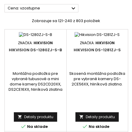

Cena: vzostupne
Zobrazuje sa 121-240 z 803 položiek
ZNAČKA:
HIKVISION
ZNAČKA:
HIKVISION
HIKVISION DS-1280ZJ-S-B
HIKVISION DS-1281ZJ-S
Montážna podložka pre
Skosená montážna podložka
vybrané tubusové a mini
pre vybrané kamery DS-
dome kamery DS2CD20XX,
2CE56XX, hliníková zliatina.
DS2CE16XX, hliníková zliatina
Detaily produktu
Detaily produktu




Na sklade
Na sklade