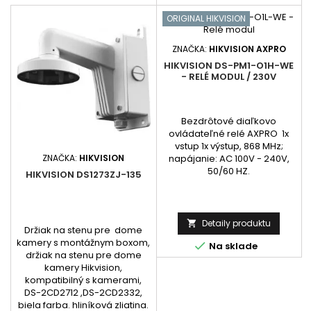
ORIGINAL HIKVISION
ZNAČKA:
HIKVISION AXPRO
HIKVISION DS-PM1-O1H-WE
- RELÉ MODUL / 230V
Bezdrôtové diaľkovo
ovládateľné relé AXPRO 1x
vstup 1x výstup, 868 MHz;
ZNAČKA:
HIKVISION
napájanie: AC 100V - 240V,
50/60 HZ.
HIKVISION DS1273ZJ-135
Detaily produktu

Držiak na stenu pre dome
kamery s montážnym boxom,

Na sklade
držiak na stenu pre dome
kamery Hikvision,
kompatibilný s kamerami,
DS-2CD2712 ,DS-2CD2332,
biela farba. hliníková zliatina.