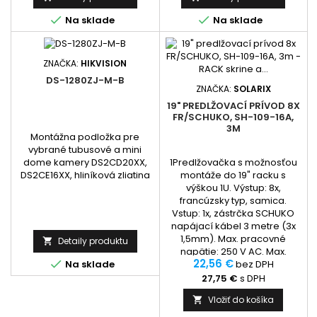


Na sklade
Na sklade
ZNAČKA:
HIKVISION
DS-1280ZJ-M-B
ZNAČKA:
SOLARIX
19" PREDLŽOVACÍ PRÍVOD 8X
FR/SCHUKO, SH-109-16A,
3M
Montážna podložka pre
vybrané tubusové a mini
1Predlžovačka s možnosťou
dome kamery DS2CD20XX,
montáže do 19" racku s
DS2CE16XX, hliníková zliatina
výškou 1U. Výstup: 8x,
francúzsky typ, samica.
Vstup: 1x, zástrčka SCHUKO
napájací kábel 3 metre (3x
1,5mm). Max. pracovné
Detaily produktu

napätie: 250 V AC. Max.
22,56 €

výstupný prúd: 16 A. Výstupný
bez DPH
Na sklade
výkon: až 3680 W. Frekvencia:
27,75 €
s DPH
50 Hz. Materiál: hliník.
Vložiť do košíka

Rozmery: 432 x 44 x 44 mm.
Čistá hmotnosť: 0,8 kg