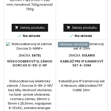
155 mm × 183.5 mm × 240
mm, hmotnosť 720g,nosnosť
725g
Detaily produktu
Detaily produktu




Na sklade
Na sklade
ORIGINAL HIKVISION
ZNAČKA:
SATEL
ZNAČKA:
SOLARIX
NÍZKOODBEROVÝ EL.ZÁMOK
KABELÁŽ PRE IP KAMEROVÝ
DORCAS D-99-2-NF
SET 4-20M
Nízkoodberový elektrický
Kabeláž pre IP kamerový set
zámok / Dorcas D-99-2-NF/
4 Hikvison, dlžka kábla FTP
bez lišty, Možnosť otočenia
Cat6E 20m.
na ĺavé -pravé otváranie,
rozmery zámku: 66mm x
15mm x 25,5mm, napájanie:
8-12VAC, sotreba energie: