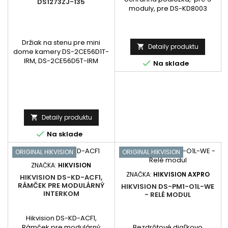
DS1273ZJ-135
moduly, pre DS-KD8003
Držiak na stenu pre mini
Detaily produktu

dome kamery DS-2CE56D1T-
IRM, DS-2CE56D5T-IRM

Na sklade
Detaily produktu


Na sklade
ORIGINAL HIKVISION
ORIGINAL HIKVISION
ZNAČKA:
HIKVISION
ZNAČKA:
HIKVISION AXPRO
HIKVISION DS-KD-ACF1,
RÁMČEK PRE MODULÁRNÝ
HIKVISION DS-PM1-O1L-WE
INTERKOM
- RELÉ MODUL
Hikvision DS-KD-ACF1,
Bezdrôtové diaľkovo
Rámček pre modulárný