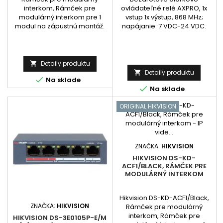
ovládateľné relé AXPRO, 1x
interkom, Rámček pre
vstup 1x výstup, 868 MHz;
modulárný interkom pre 1
napájanie: 7 VDC-24 VDC.
modul na zápustnú montáž.
Detaily produktu

Detaily produktu


Na sklade

Na sklade
ORIGINAL HIKVISION
ZNAČKA:
HIKVISION
HIKVISION DS-KD-
ACF1/BLACK, RÁMČEK PRE
MODULÁRNÝ INTERKOM
Hikvision DS-KD-ACF1/Black,
ZNAČKA:
HIKVISION
Rámček pre modulárný
interkom, Rámček pre
HIKVISION DS-3E0105P-E/M