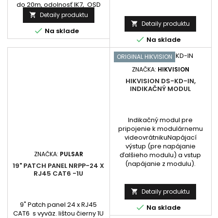
do 20m, odolnosť IK7, OSD
menu po koaxiálnom kábli,
Detaily produktu

digitálne funkcie, krytie IP67,
Detaily produktu


napájanie 12 VDC±25%
Na sklade

Na sklade
ORIGINAL HIKVISION
ZNAČKA:
HIKVISION
HIKVISION DS-KD-IN,
INDIKAČNÝ MODUL
Indikačný modul pre
pripojenie k modulárnemu
videovrátnikuNapájací
výstup (pre napájanie
ZNAČKA:
PULSAR
ďalšieho modulu) a vstup
(napájanie z modulu).
19" PATCH PANEL NRPP-24 X
RJ45 CAT6 -1U
Detaily produktu

9" Patch panel 24 x RJ45

Na sklade
CAT6 s vyväz. lištou čierny 1U