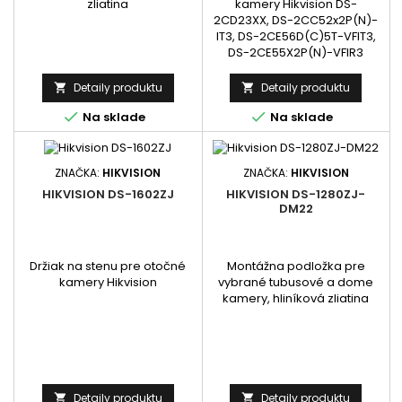
zliatina
kamery Hikvision DS-
2CD23XX, DS-2CC52x2P(N)-
IT3, DS-2CE56D(C)5T-VFIT3,
DS-2CE55X2P(N)-VFIR3
Detaily produktu
Detaily produktu




Na sklade
Na sklade
ZNAČKA:
HIKVISION
ZNAČKA:
HIKVISION
HIKVISION DS-1602ZJ
HIKVISION DS-1280ZJ-
DM22
Držiak na stenu pre otočné
Montážna podložka pre
kamery Hikvision
vybrané tubusové a dome
kamery, hliníková zliatina
Detaily produktu
Detaily produktu

