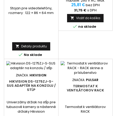
napätie: 250 V AC. Max.
25,81 €
výstupný prúd: 16 A. Výstupný
bez DPH
Stojan pre videotelefóny,
výkon: až 3680 W. Frekvencia:
31,75 €
s DPH
rozmery : 122 × 86 × 64 mm
50 Hz. Materiál: hliník.
Vložiť do košíka

Rozmery: 432 x 44 x 44 mm.
Čistá hmotnosť: 0,8 kg

na sklade
Detaily produktu


Na sklade
ZNAČKA:
HIKVISION
ZNAČKA:
PULSAR
HIKVISION DS-1275ZJ-S-
SUS ADAPTÉR NA KONZOLU /
TERMOSTAT K
STĹP
VENTILÁTOROV RACK
Univerzálny držiak na stĺp pre
tubusové kamery a nástenné
Termostat k ventilátorov
držiaky Hikvision
RACK