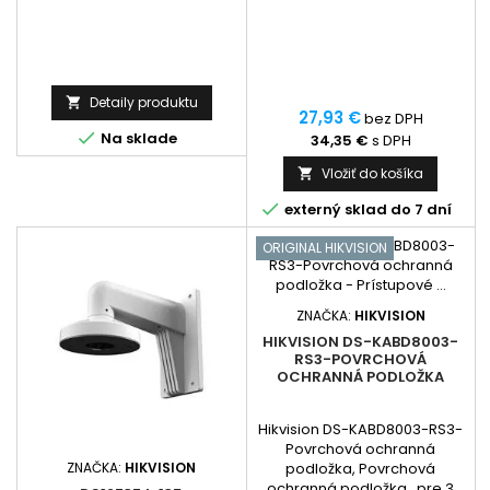
Detaily produktu

27,93 €
bez DPH

Na sklade
34,35 €
s DPH
Vložiť do košíka


externý sklad do 7 dní
ORIGINAL HIKVISION
ZNAČKA:
HIKVISION
HIKVISION DS-KABD8003-
RS3-POVRCHOVÁ
OCHRANNÁ PODLOŽKA
Hikvision DS-KABD8003-RS3-
Povrchová ochranná
ZNAČKA:
HIKVISION
podložka, Povrchová
ochranná podložka, pre 3