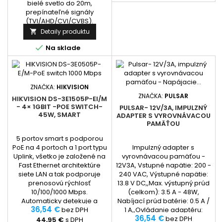
bielé svetlo do 20m,
prepínateľné signály
(TVI/AHD/CVI/CVBS).
Detaily produktu


Na sklade
ZNAČKA:
HIKVISION
ZNAČKA:
PULSAR
HIKVISION DS-3E1505P-EI/M
- 4× 1GBIT -POE SWITCH-
PULSAR- 12V/3A, IMPULZNÝ
45W, SMART
ADAPTER S VYROVNÁVACOU
PAMÄŤOU
5 portov smart s podporou
PoE na 4 portoch a 1 port typu
Impulzný adapter s
Uplink, všetko je založené na
vyrovnávacou pamäťou -
Fast Ethernet architektúre
12V3A, Vstupné napätie: 200 -
siete LAN a tak podporuje
240 VAC, Výstupné napätie:
prenosovú rýchlosť
13.8 V DC,,Max. výstupný prúd
10/100/1000 Mbps.
(celkom): 3.5 A - 48W,
Automaticky detekuje a
Nabíjací prúd batérie: 0.5 A /
36,54 €
napája zariadenia
bez DPH
1 A,,Ovládanie adaptéru:
36,54 €
podporujúce PoE normu
Výstup EPS FLT - indikácia
bez DPH
44,95 €
s DPH