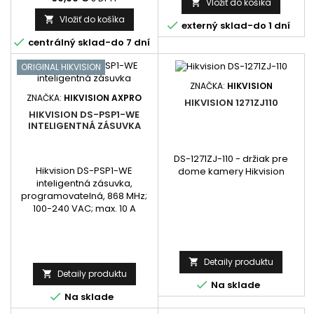
Vložiť do košíka

Vložiť do košíka


externý sklad-do 1 dní

centrálný sklad-do 7 dní
ORIGINAL HIKVISION
ZNAČKA:
HIKVISION
ZNAČKA:
HIKVISION AXPRO
HIKVISION 1271ZJ110
HIKVISION DS-PSP1-WE
INTELIGENTNÁ ZÁSUVKA
DS-1271ZJ-110 - držiak pre
Hikvision DS-PSP1-WE
dome kamery Hikvision
inteligentná zásuvka,
programovatelná, 868 MHz;
100-240 VAC; max. 10 A
Detaily produktu

Detaily produktu


Na sklade

Na sklade