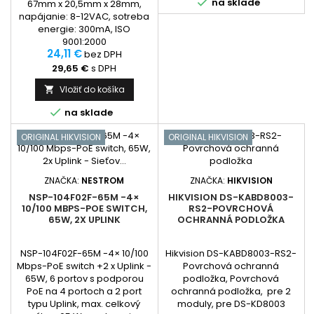

na sklade
67mm x 20,5mm x 28mm,
napájanie: 8-12VAC, sotreba
energie: 300mA, ISO
9001:2000
24,11 €
bez DPH
29,65 €
s DPH
Vložiť do košíka


na sklade
ORIGINAL HIKVISION
ORIGINAL HIKVISION
ZNAČKA:
NESTROM
ZNAČKA:
HIKVISION
NSP-104F02F-65M -4×
HIKVISION DS-KABD8003-
10/100 MBPS-POE SWITCH,
RS2-POVRCHOVÁ
65W, 2X UPLINK
OCHRANNÁ PODLOŽKA
NSP-104F02F-65M -4× 10/100
Hikvision DS-KABD8003-RS2-
Mbps-PoE switch +2 x Uplink -
Povrchová ochranná
65W, 6 portov s podporou
podložka, Povrchová
PoE na 4 portoch a 2 port
ochranná podložka, pre 2
typu Uplink, max. celkový
moduly, pre DS-KD8003