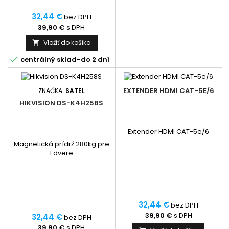
32,44 €
bez DPH
39,90 €
s DPH
Vložiť do košíka


centrálný sklad-do 2 dní
EXTENDER HDMI CAT-5E/6
ZNAČKA:
SATEL
HIKVISION DS-K4H258S
Extender HDMI CAT-5e/6
Magnetická prídrž 280kg pre
1 dvere
32,44 €
bez DPH
39,90 €
s DPH
32,44 €
bez DPH
39,90 €
s DPH