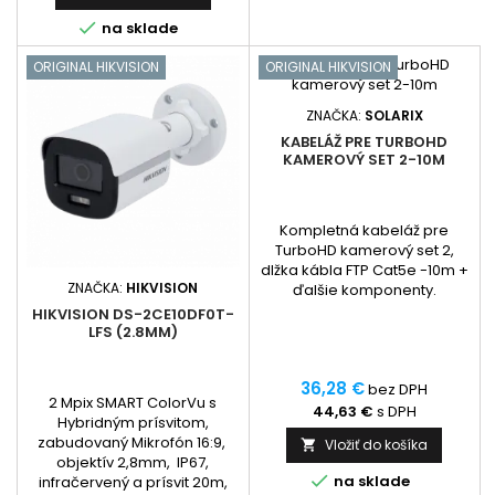
802.3af / a to na portoch 1 až

na sklade
4, port č.5-6 slúži ako uplink
a...
ORIGINAL HIKVISION
ORIGINAL HIKVISION
ZNAČKA:
SOLARIX
KABELÁŽ PRE TURBOHD
KAMEROVÝ SET 2-10M
Kompletná kabeláž pre
TurboHD kamerový set 2,
dlžka kábla FTP Cat5e -10m +
ZNAČKA:
HIKVISION
ďalšie komponenty.
HIKVISION DS-2CE10DF0T-
LFS (2.8MM)
36,28 €
bez DPH
2 Mpix SMART ColorVu s
44,63 €
s DPH
Hybridným prísvitom,
zabudovaný Mikrofón 16:9,
Vložiť do košíka

objektív 2,8mm, IP67,

na sklade
infračervený a prísvit 20m,