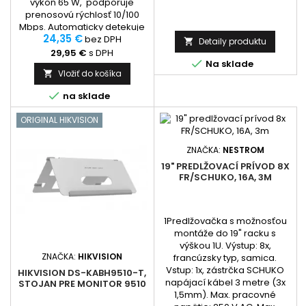
výkon 65 W, podporuje
prenosovú rýchlosť 10/100
Mbps. Automaticky detekuje
24,35 €
a napája zariadenia
bez DPH
Detaily produktu

podporujúce PoE normu
29,95 €
s DPH

802.3af / at (max.8,5W / port)
Na sklade
Vložiť do košíka

a to na portoch 1 až 4, port
č.5-6 slúži ako uplink a

na sklade
nepodporuje PoE.
ORIGINAL HIKVISION
ZNAČKA:
NESTROM
19" PREDLŽOVACÍ PRÍVOD 8X
FR/SCHUKO, 16A, 3M
1Predlžovačka s možnosťou
montáže do 19" racku s
výškou 1U. Výstup: 8x,
ZNAČKA:
HIKVISION
francúzsky typ, samica.
Vstup: 1x, zástrčka SCHUKO
HIKVISION DS-KABH9510-T,
napájací kábel 3 metre (3x
STOJAN PRE MONITOR 9510
1,5mm). Max. pracovné