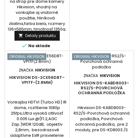
na strop pre dome kamery
Hikvision, vhodný na
vonkajšie aj vnútorné
použitie, hliníková
zliatina,farba biela, rozmery
136×565mm, hmotnosť 1350g,
určené pre modely kamier
Detaily produktu

DS-2CD2712F-I(S), DS-

2CD2732F-I(S), DS-
Na sklade
2CC52xxP(N)-VP series, DS-
ORIGINAL HIKVISION
2CC52xxP(N)-AVPIR2 séria.
ORIGINAL HIKVISION
ZNAČKA:
HIKVISION
ZNAČKA:
HIKVISION
HIKVISION DS-2CE56D8T-
VPITF-(2.8MM)
HIKVISION DS-KABD8003-
RS2/S-POVRCHOVÁ
OCHRANNÁ PODLOŽKA
Vonkajšia HDTVI (Turbo HD) IR
dome, rozlíšenie 1080p
Hikvision DS-KABD8003-
25fps,Ultra vysoká citlivosť
RS2/S-Povrchová ochranná
0.005 Lux @(F1.2,AGC
podložka, Povrchová
Zap.)WDR 120dB, objektív
ochranná podložka, pre 2
2,8mm, bezodrazové
moduly, pre DS-KD8003 /S
adaptívne ExIR prisvietenie