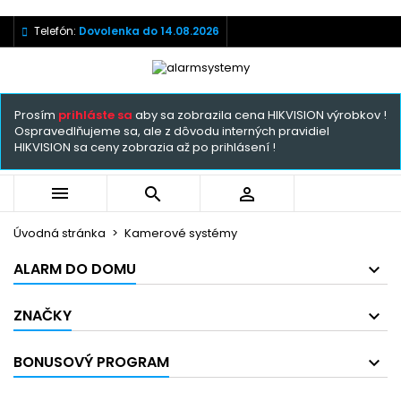
Telefón:
Dovolenka do 14.08.2026
Prosím
prihláste sa
aby sa zobrazila cena HIKVISION výrobkov !
Ospravedlňujeme sa, ale z dôvodu interných pravidiel
HIKVISION sa ceny zobrazia až po prihlásení !



Úvodná stránka
Kamerové systémy
ALARM DO DOMU
ZNAČKY
BONUSOVÝ PROGRAM