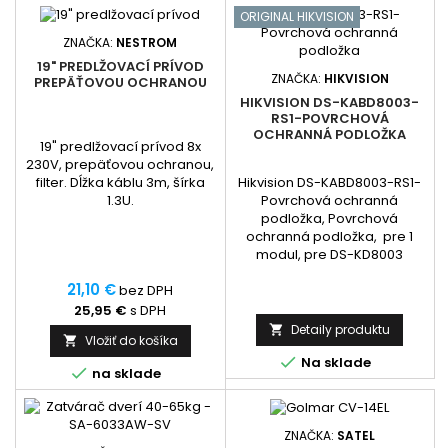
ORIGINAL HIKVISION
ZNAČKA:
NESTROM
19" PREDLŽOVACÍ PRÍVOD
ZNAČKA:
HIKVISION
PREPÄŤOVOU OCHRANOU
HIKVISION DS-KABD8003-
RS1-POVRCHOVÁ
OCHRANNÁ PODLOŽKA
19" predlžovací prívod 8x
230V, prepäťovou ochranou,
Hikvision DS-KABD8003-RS1-
filter. Dĺžka káblu 3m, šírka
Povrchová ochranná
1.3U.
podložka, Povrchová
ochranná podložka, pre 1
modul, pre DS-KD8003
21,10 €
bez DPH
25,95 €
s DPH
Detaily produktu

Vložiť do košíka


Na sklade

na sklade
ZNAČKA:
SATEL