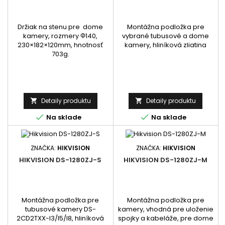
Držiak na stenu pre dome
Montážna podložka pre
kamery, rozmery Φ140,
vybrané tubusové a dome
230×182×120mm, hnotnosť
kamery, hliníková zliatina
703g.
Detaily produktu
Detaily produktu




Na sklade
Na sklade
ZNAČKA:
HIKVISION
ZNAČKA:
HIKVISION
HIKVISION DS-1280ZJ-S
HIKVISION DS-1280ZJ-M
Montážna podložka pre
Montážna podložka pre
tubusové kamery DS-
kamery, vhodná pre uloženie
2CD2TXX-I3/I5/I8, hliníková
spojky a kabeláže, pre dome