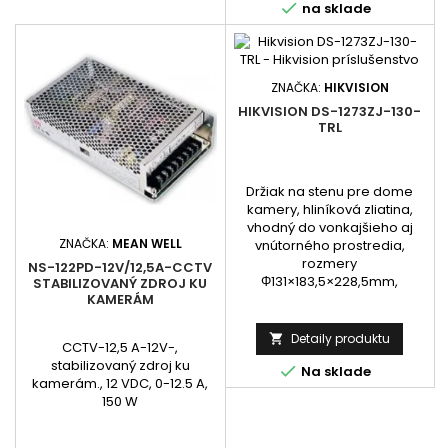

na sklade
ZNAČKA:
HIKVISION
HIKVISION DS-1273ZJ-130-
TRL
Držiak na stenu pre dome
kamery, hliníková zliatina,
vhodný do vonkajšieho aj
ZNAČKA:
MEAN WELL
vnútorného prostredia,
rozmery
NS-122PD-12V/12,5A-CCTV
Φ131×183,5×228,5mm,
STABILIZOVANÝ ZDROJ KU
KAMERÁM
Detaily produktu

CCTV-12,5 A-12V-,
stabilizovaný zdroj ku

Na sklade
kamerám., 12 VDC, 0-12.5 A,
150 W