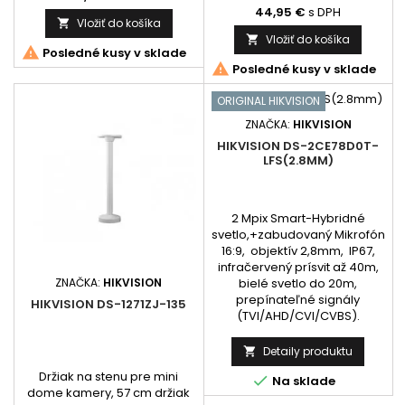
802.3af / a to na portoch 1 až
zlyhania AC napájania, APS
44,95 €
s DPH
Vložiť do košíka

4, port č.5 slúži ako uplink a
FLT výstup - Indikácia zlyhania
Vložiť do košíka

nepodporuje PoE.
batérie, Certifikat Grade 2,

Posledné kusy v sklade
Hmotnosť: 0.36 kg

Posledné kusy v sklade
ORIGINAL HIKVISION
ZNAČKA:
HIKVISION
HIKVISION DS-2CE78D0T-
LFS(2.8MM)
2 Mpix Smart-Hybridné
svetlo,+zabudovaný Mikrofón
16:9, objektív 2,8mm, IP67,
infračervený prísvit až 40m,
ZNAČKA:
HIKVISION
bielé svetlo do 20m,
prepínateľné signály
HIKVISION DS-1271ZJ-135
(TVI/AHD/CVI/CVBS).
Detaily produktu

Držiak na stenu pre mini

Na sklade
dome kamery, 57 cm držiak