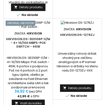
vhodný do vonkajšieho aj
vnútorného prostredia,
Detaily produktu

rozmery 136 x 242,92 x

290mm.hnotnosť 1475g
Na sklade
ORIGINAL HIKVISION
ZNAČKA:
HIKVISION
ZNAČKA:
HIKVISION
HIKVISION DS-1276ZJ
HIKVISION DS-3E0106P-E/M
- 4× 10/100 MBPS-POE
SWITCH - 45W
Univerzálny rohový držiak
HIKVISION DS-3E0106P-E/M -
vhodný pre väčšinu
4× 10/100 Mbps-PoE switch -
analógových a IP kamier
45W, 6 portov s podporou
Hikvision a držiaky na stenu
PoE na 4 portoch a 2 port
radu DS-1273ZJ-XXX
typu Uplink, všetko je
založené na Fast Ethernet
architektúre siete LAN a tak
podporuje prenosovú
Detaily produktu

34,92 €
rýchlosť 10/100 Mbps.
bez DPH

Automaticky detekuje a
Na sklade
42,95 €
s DPH
napája zariadenia
Vložiť do košíka

podporujúce PoE normu