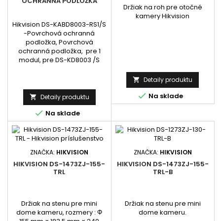
OCHRANNÁ PODLOŽKA
Držiak na roh pre otočné
kamery Hikvision
Hikvision DS-KABD8003-RS1/S
-Povrchová ochranná
podložka, Povrchová
ochranná podložka, pre 1
modul, pre DS-KD8003 /S
Detaily produktu


Na sklade
Detaily produktu


Na sklade
ZNAČKA:
HIKVISION
ZNAČKA:
HIKVISION
HIKVISION DS-1473ZJ-155-
HIKVISION DS-1473ZJ-155-
TRL
TRL-B
Držiak na stenu pre mini
Držiak na stenu pre mini
dome kameru, rozmery : Φ
dome kameru.