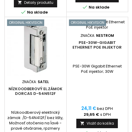
Detaily produktu


Na sklade

Na sklade
ORIGINAL HIKVISION
ORIGINAL HIKVISION
ZNAČKA:
NESTROM
PSE-30W-GIGABIT
ETHERNET POE INJEKTOR
PSE-30W Gigabit Ethernet
PoE injektor; 30W
ZNAČKA:
SATEL
NÍZKOODBEROVÝ EL.ZÁMOK
DORCAS D-54N512F
24,11 €
bez DPH
Nízkoodberový elektrický
29,65 €
s DPH
zámok /D-54N412F/ bez lišty,
Možnosť otočenia na ĺavé -
Vložiť do košíka

pravé otváranie, rpzmery